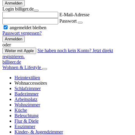
Anmelden
Login billiger.de
E-Mail-Adresse
Passwort
angemeldet bleiben
Passwort vergessen?
Anmelden
oder
Sie haben noch kein Konto? Jetzt direkt
Weiter mit Apple
registrieren.
billiger.de
Wohnen & Lifestyle
Heimtextilien
Wohnaccessoires
Schlafzimmer
Badezimmer
Arbeitsplatz
Wohnzimmer
Küche
Beleuchtung
Flur & Diele
Esszimmer
Kinder- & Jugendzimmer