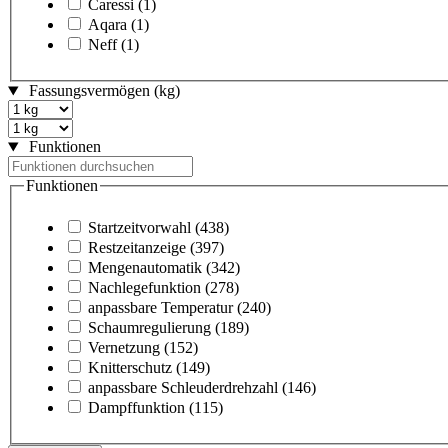
Caressi
(1)
Aqara
(1)
Neff
(1)
Fassungsvermögen (kg)
Funktionen
Funktionen
Startzeitvorwahl
(438)
Restzeitanzeige
(397)
Mengenautomatik
(342)
Nachlegefunktion
(278)
anpassbare Temperatur
(240)
Schaumregulierung
(189)
Vernetzung
(152)
Knitterschutz
(149)
anpassbare Schleuderdrehzahl
(146)
Dampffunktion
(115)