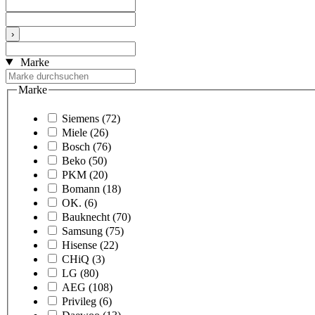
›
Marke
Marke
Siemens
(72)
Miele
(26)
Bosch
(76)
Beko
(50)
PKM
(20)
Bomann
(18)
OK.
(6)
Bauknecht
(70)
Samsung
(75)
Hisense
(22)
CHiQ
(3)
LG
(80)
AEG
(108)
Privileg
(6)