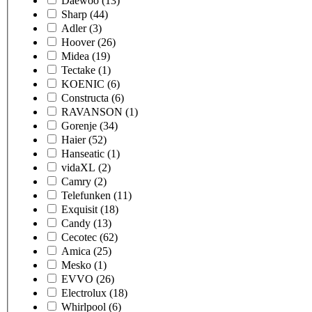
Daewoo
(13)
Sharp
(44)
Adler
(3)
Hoover
(26)
Midea
(19)
Tectake
(1)
KOENIC
(6)
Constructa
(6)
RAVANSON
(1)
Gorenje
(34)
Haier
(52)
Hanseatic
(1)
vidaXL
(2)
Camry
(2)
Telefunken
(11)
Exquisit
(18)
Candy
(13)
Cecotec
(62)
Amica
(25)
Mesko
(1)
EVVO
(26)
Electrolux
(18)
Whirlpool
(6)