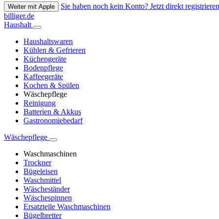
Sie haben noch kein Konto? Jetzt direkt registrieren
Weiter mit Apple
billiger.de
Haushalt
Haushaltswaren
Kühlen & Gefrieren
Küchengeräte
Bodenpflege
Kaffeegeräte
Kochen & Spülen
Wäschepflege
Reinigung
Batterien & Akkus
Gastronomiebedarf
Wäschepflege
Waschmaschinen
Trockner
Bügeleisen
Waschmittel
Wäscheständer
Wäschespinnen
Ersatzteile Waschmaschinen
Bügelbretter