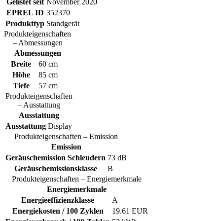
Gelistet seit
November 2020
EPREL ID
352370
Produkttyp
Standgerät
Produkteigenschaften
– Abmessungen
Abmessungen
Breite
60 cm
Höhe
85 cm
Tiefe
57 cm
Produkteigenschaften
– Ausstattung
Ausstattung
Ausstattung
Display
Produkteigenschaften – Emission
Emission
Geräuschemission Schleudern
73 dB
Geräuschemissionsklasse
B
Produkteigenschaften – Energiemerkmale
Energiemerkmale
Energieeffizienzklasse
A
Energiekosten / 100 Zyklen
19.61 EUR