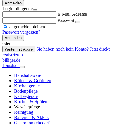
Anmelden
Login billiger.de
E-Mail-Adresse
Passwort
angemeldet bleiben
Passwort vergessen?
Anmelden
oder
Sie haben noch kein Konto? Jetzt direkt
Weiter mit Apple
registrieren.
billiger.de
Haushalt
Haushaltswaren
Kühlen & Gefrieren
Küchengeräte
Bodenpflege
Kaffeegeräte
Kochen & Spülen
Wäschepflege
Reinigung
Batterien & Akkus
Gastronomiebedarf