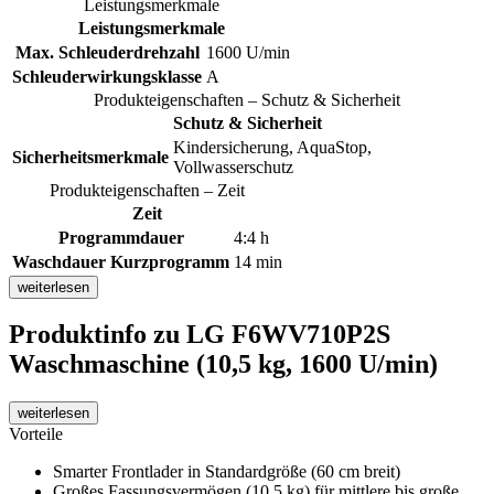
Leistungsmerkmale
Leistungsmerkmale
Max. Schleuderdrehzahl
1600 U/min
Schleuderwirkungsklasse
A
Produkteigenschaften – Schutz & Sicherheit
Schutz & Sicherheit
Kindersicherung, AquaStop,
Sicherheitsmerkmale
Vollwasserschutz
Produkteigenschaften – Zeit
Zeit
Programmdauer
4:4 h
Waschdauer Kurzprogramm
14 min
weiterlesen
Produktinfo
zu LG F6WV710P2S
Waschmaschine (10,5 kg, 1600 U/min)
weiterlesen
Vorteile
Smarter Frontlader in Standardgröße (60 cm breit)
Großes Fassungsvermögen (10,5 kg) für mittlere bis große