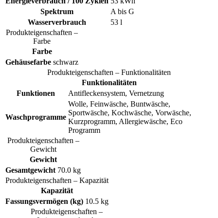
Energieverbrauch / 100 Zyklen
53 kWh
Spektrum
A bis G
Wasserverbrauch
53 l
Produkteigenschaften –
Farbe
Farbe
Gehäusefarbe
schwarz
Produkteigenschaften – Funktionalitäten
Funktionalitäten
Funktionen
Antifleckensystem, Vernetzung
Wolle, Feinwäsche, Buntwäsche,
Sportwäsche, Kochwäsche, Vorwäsche,
Waschprogramme
Kurzprogramm, Allergiewäsche, Eco
Programm
Produkteigenschaften –
Gewicht
Gewicht
Gesamtgewicht
70.0 kg
Produkteigenschaften – Kapazität
Kapazität
Fassungsvermögen (kg)
10.5 kg
Produkteigenschaften –