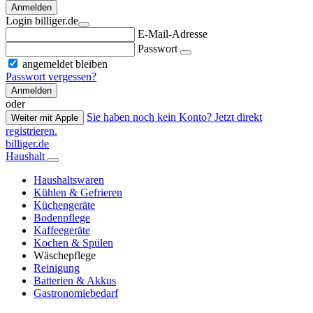
Anmelden
Login billiger.de
E-Mail-Adresse
Passwort
angemeldet bleiben
Passwort vergessen?
Anmelden
oder
Sie haben noch kein Konto? Jetzt direkt
Weiter mit Apple
registrieren.
billiger.de
Haushalt
Haushaltswaren
Kühlen & Gefrieren
Küchengeräte
Bodenpflege
Kaffeegeräte
Kochen & Spülen
Wäschepflege
Reinigung
Batterien & Akkus
Gastronomiebedarf