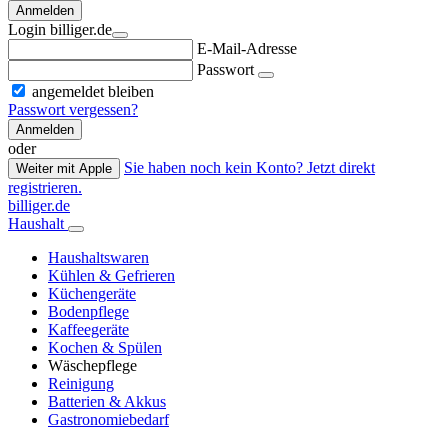
Anmelden
Login billiger.de
E-Mail-Adresse
Passwort
angemeldet bleiben
Passwort vergessen?
Anmelden
oder
Sie haben noch kein Konto? Jetzt direkt
Weiter mit Apple
registrieren.
billiger.de
Haushalt
Haushaltswaren
Kühlen & Gefrieren
Küchengeräte
Bodenpflege
Kaffeegeräte
Kochen & Spülen
Wäschepflege
Reinigung
Batterien & Akkus
Gastronomiebedarf