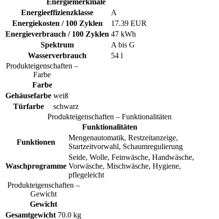
Energiemerkmale
Energieeffizienzklasse
A
Energiekosten / 100 Zyklen
17.39 EUR
Energieverbrauch / 100 Zyklen
47 kWh
Spektrum
A bis G
Wasserverbrauch
54 l
Produkteigenschaften –
Farbe
Farbe
Gehäusefarbe
weiß
Türfarbe
schwarz
Produkteigenschaften – Funktionalitäten
Funktionalitäten
Mengenautomatik, Restzeitanzeige,
Funktionen
Startzeitvorwahl, Schaumregulierung
Seide, Wolle, Feinwäsche, Handwäsche,
Waschprogramme
Vorwäsche, Mischwäsche, Hygiene,
pflegeleicht
Produkteigenschaften –
Gewicht
Gewicht
Gesamtgewicht
70.0 kg