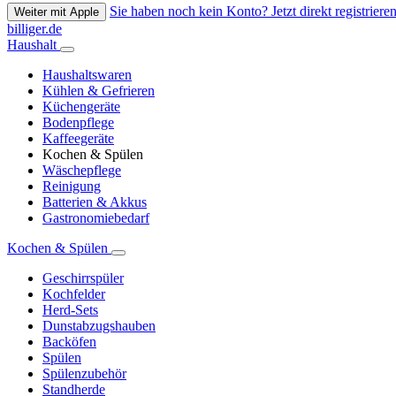
Sie haben noch kein Konto? Jetzt direkt registrieren
Weiter mit Apple
billiger.de
Haushalt
Haushaltswaren
Kühlen & Gefrieren
Küchengeräte
Bodenpflege
Kaffeegeräte
Kochen & Spülen
Wäschepflege
Reinigung
Batterien & Akkus
Gastronomiebedarf
Kochen & Spülen
Geschirrspüler
Kochfelder
Herd-Sets
Dunstabzugshauben
Backöfen
Spülen
Spülenzubehör
Standherde