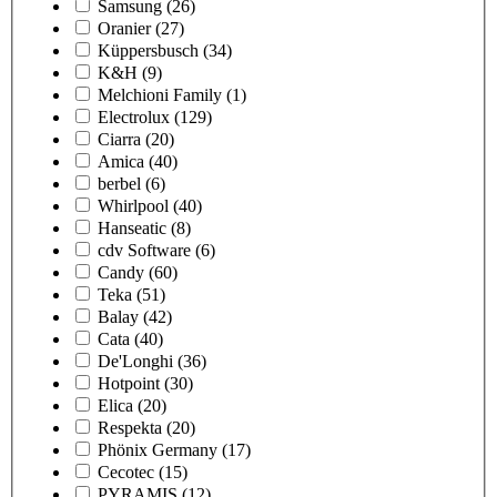
Samsung
(26)
Oranier
(27)
Küppersbusch
(34)
K&H
(9)
Melchioni Family
(1)
Electrolux
(129)
Ciarra
(20)
Amica
(40)
berbel
(6)
Whirlpool
(40)
Hanseatic
(8)
cdv Software
(6)
Candy
(60)
Teka
(51)
Balay
(42)
Cata
(40)
De'Longhi
(36)
Hotpoint
(30)
Elica
(20)
Respekta
(20)
Phönix Germany
(17)
Cecotec
(15)
PYRAMIS
(12)