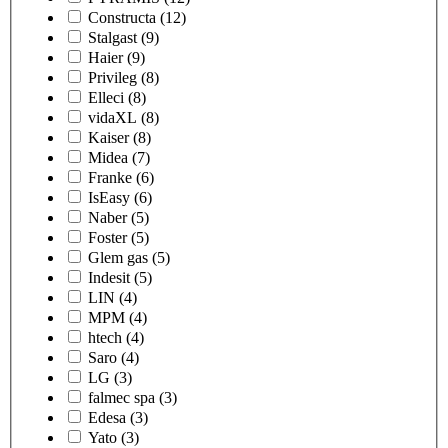
Constructa
(12)
Stalgast
(9)
Haier
(9)
Privileg
(8)
Elleci
(8)
vidaXL
(8)
Kaiser
(8)
Midea
(7)
Franke
(6)
IsEasy
(6)
Naber
(5)
Foster
(5)
Glem gas
(5)
Indesit
(5)
LIN
(4)
MPM
(4)
htech
(4)
Saro
(4)
LG
(3)
falmec spa
(3)
Edesa
(3)
Yato
(3)