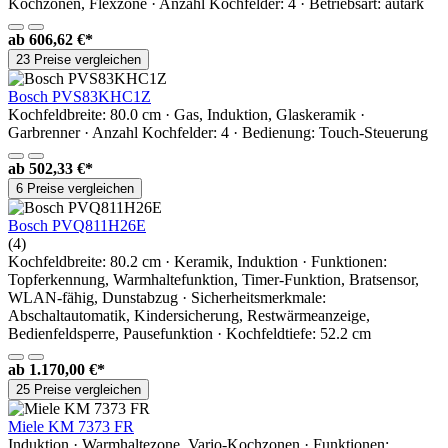
Kochzonen, Flexzone · Anzahl Kochfelder: 4 · Betriebsart: autark
ab
606,62 €*
23 Preise vergleichen
Bosch PVS83KHC1Z
Kochfeldbreite: 80.0 cm · Gas, Induktion, Glaskeramik ·
Garbrenner · Anzahl Kochfelder: 4 · Bedienung: Touch-Steuerung
ab
502,33 €*
6 Preise vergleichen
Bosch PVQ811H26E
(4)
Kochfeldbreite: 80.2 cm · Keramik, Induktion · Funktionen:
Topferkennung, Warmhaltefunktion, Timer-Funktion, Bratsensor,
WLAN-fähig, Dunstabzug · Sicherheitsmerkmale:
Abschaltautomatik, Kindersicherung, Restwärmeanzeige,
Bedienfeldsperre, Pausefunktion · Kochfeldtiefe: 52.2 cm
ab
1.170,00 €*
25 Preise vergleichen
Miele KM 7373 FR
Induktion · Warmhaltezone, Vario-Kochzonen · Funktionen: