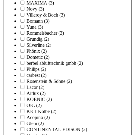
MAXIMA
(3)
Novy
(3)
Villeroy & Boch
(3)
Bomann
(3)
Yuna
(3)
Rommelsbacher
(3)
Grundig
(2)
Silverline
(2)
Phönix
(2)
Dometic
(2)
berbel ablufttechnik gmbh
(2)
Philips
(2)
carbest
(2)
Rosenstein & Söhne
(2)
Lacor
(2)
Airlux
(2)
KOENIC
(2)
OK.
(2)
KKT Kolbe
(2)
Acopino
(2)
Glem
(2)
CONTINENTAL EDISON
(2)