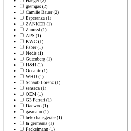
Haeger
(2)
glemgas
(2)
Camille Bauer
(2)
Esperanza
(1)
ZANKER
(1)
Zanussi
(1)
APS
(1)
KWC
(1)
Faber
(1)
Nedis
(1)
Gutenberg
(1)
H&H
(1)
Oceanic
(1)
WHD
(1)
Schaub Lorenz
(1)
senseca
(1)
OEM
(1)
G3 Ferrari
(1)
Daewoo
(1)
gasmann
(1)
beko hausgeräte
(1)
la-germania
(1)
Fackelmann
(1)