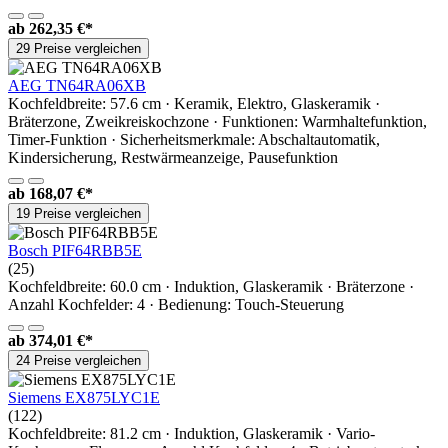
ab
262,35 €*
29 Preise vergleichen
AEG TN64RA06XB
Kochfeldbreite: 57.6 cm · Keramik, Elektro, Glaskeramik ·
Bräterzone, Zweikreiskochzone · Funktionen: Warmhaltefunktion,
Timer-Funktion · Sicherheitsmerkmale: Abschaltautomatik,
Kindersicherung, Restwärmeanzeige, Pausefunktion
ab
168,07 €*
19 Preise vergleichen
Bosch PIF64RBB5E
(25)
Kochfeldbreite: 60.0 cm · Induktion, Glaskeramik · Bräterzone ·
Anzahl Kochfelder: 4 · Bedienung: Touch-Steuerung
ab
374,01 €*
24 Preise vergleichen
Siemens EX875LYC1E
(122)
Kochfeldbreite: 81.2 cm · Induktion, Glaskeramik · Vario-