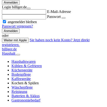
Anmelden
Login billiger.de
E-Mail-Adresse
Passwort
angemeldet bleiben
Passwort vergessen?
Anmelden
oder
Sie haben noch kein Konto? Jetzt direkt
Weiter mit Apple
registrieren.
billiger.de
Haushalt
Haushaltswaren
Kühlen & Gefrieren
Küchengeräte
Bodenpflege
Kaffeegeräte
Kochen & Spülen
Wäschepflege
Reinigung
Batterien & Akkus
Gastronomiebedarf