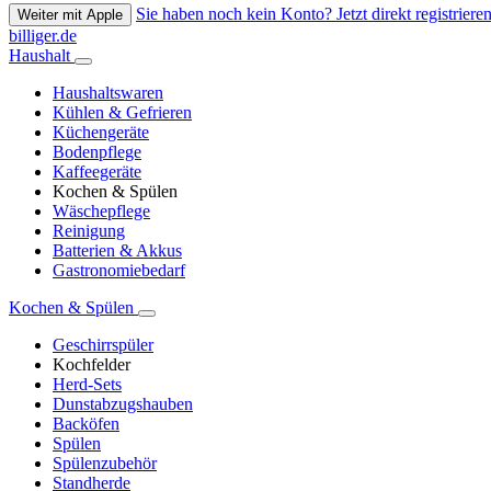
Sie haben noch kein Konto? Jetzt direkt registrieren
Weiter mit Apple
billiger.de
Haushalt
Haushaltswaren
Kühlen & Gefrieren
Küchengeräte
Bodenpflege
Kaffeegeräte
Kochen & Spülen
Wäschepflege
Reinigung
Batterien & Akkus
Gastronomiebedarf
Kochen & Spülen
Geschirrspüler
Kochfelder
Herd-Sets
Dunstabzugshauben
Backöfen
Spülen
Spülenzubehör
Standherde