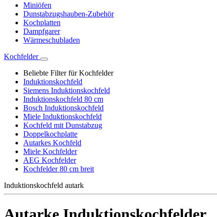
Miniöfen
Dunstabzugshauben-Zubehör
Kochplatten
Dampfgarer
Wärmeschubladen
Kochfelder
Beliebte Filter für Kochfelder
Induktionskochfeld
Siemens Induktionskochfeld
Induktionskochfeld 80 cm
Bosch Induktionskochfeld
Miele Induktionskochfeld
Kochfeld mit Dunstabzug
Doppelkochplatte
Autarkes Kochfeld
Miele Kochfelder
AEG Kochfelder
Kochfelder 80 cm breit
Induktionskochfeld autark
Autarke Induktionskochfelder