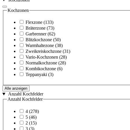
Kochzonen
Flexzone
(133)
Bräterzone
(73)
Garbrenner
(62)
Blitzkochzone
(50)
Warmhaltezone
(38)
Zweikreiskochzone
(31)
Vario-Kochzonen
(28)
Normalkochzone
(28)
Kombikochzone
(6)
Teppanyaki
(3)
Alle anzeigen
Anzahl Kochfelder
Anzahl Kochfelder
4
(278)
5
(46)
2
(15)
3
(3)