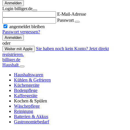
Anmelden
Login billiger.de
E-Mail-Adresse
Passwort
angemeldet bleiben
Passwort vergessen?
Anmelden
oder
Sie haben noch kein Konto? Jetzt direkt
Weiter mit Apple
registrieren.
billiger.de
Haushalt
Haushaltswaren
Kühlen & Gefrieren
Küchengeräte
Bodenpflege
Kaffeegeräte
Kochen & Spülen
Wäschepflege
Reinigung
Batterien & Akkus
Gastronomiebedarf