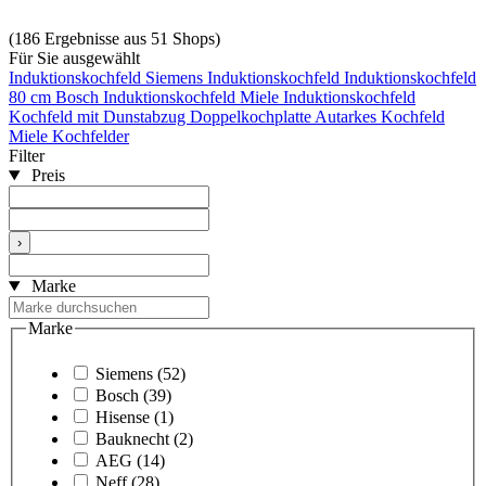
(186 Ergebnisse aus 51 Shops)
Für Sie ausgewählt
Induktionskochfeld
Siemens Induktionskochfeld
Induktionskochfeld
80 cm
Bosch Induktionskochfeld
Miele Induktionskochfeld
Kochfeld mit Dunstabzug
Doppelkochplatte
Autarkes Kochfeld
Miele Kochfelder
Filter
Preis
›
Marke
Marke
Siemens
(52)
Bosch
(39)
Hisense
(1)
Bauknecht
(2)
AEG
(14)
Neff
(28)