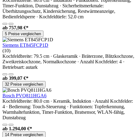
Kochfeldbreite: 80.0 cm · Induktion · Funktionen: Topferkennung,
Timer-Funktion, Dunstabzug · Sicherheitsmerkmale:
Überhitzungsschutz, Kindersicherung, Restwärmeanzeige,
Bedienfeldsperre · Kochfeldtiefe: 52.0 cm
ab
757,98 €*
5 Preise vergleichen
Siemens ET845FCP1D
(10)
Kochfeldbreite: 79.5 cm · Glaskeramik · Bräterzone, Blitzkochzone,
Zweikreiskochzone, Normalkochzone · Anzahl Kochfelder: 4 ·
Betriebsart: autark
ab
399,07 €*
32 Preise vergleichen
Bosch PVQ811HGA6
Kochfeldbreite: 80.0 cm · Keramik, Induktion · Anzahl Kochfelder:
4 · Bedienung: Touch-Steuerung · Funktionen: Topferkennung,
Warmhaltefunktion, Timer-Funktion, Bratsensor, WLAN-fähig,
Dunstabzug
ab
1.294,00 €*
14 Preise vergleichen