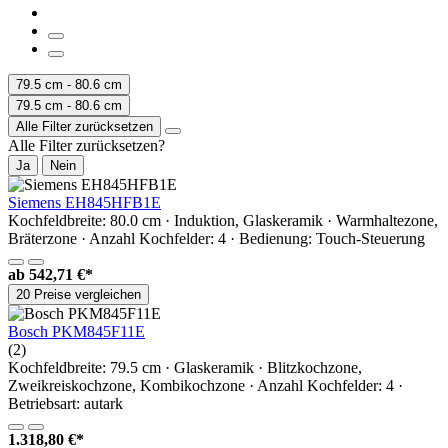
79.5 cm - 80.6 cm
79.5 cm - 80.6 cm
Alle Filter zurücksetzen
Alle Filter zurücksetzen?
Ja
Nein
Siemens EH845HFB1E
Kochfeldbreite: 80.0 cm · Induktion, Glaskeramik · Warmhaltezone,
Bräterzone · Anzahl Kochfelder: 4 · Bedienung: Touch-Steuerung
ab
542,71 €*
20 Preise vergleichen
Bosch PKM845F11E
(2)
Kochfeldbreite: 79.5 cm · Glaskeramik · Blitzkochzone,
Zweikreiskochzone, Kombikochzone · Anzahl Kochfelder: 4 ·
Betriebsart: autark
1.318,80 €*