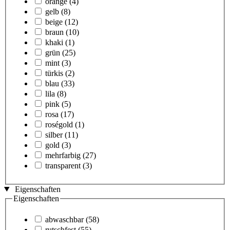
orange
(4)
gelb
(8)
beige
(12)
braun
(10)
khaki
(1)
grün
(25)
mint
(3)
türkis
(2)
blau
(33)
lila
(8)
pink
(5)
rosa
(17)
roségold
(1)
silber
(11)
gold
(3)
mehrfarbig
(27)
transparent
(3)
Eigenschaften
Eigenschaften
abwaschbar
(58)
rutschfest
(55)