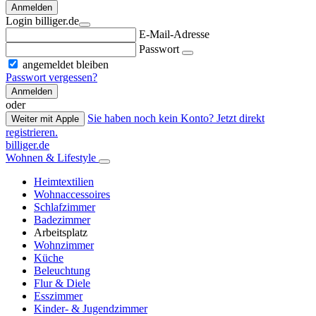
Anmelden
Login billiger.de
E-Mail-Adresse
Passwort
angemeldet bleiben
Passwort vergessen?
Anmelden
oder
Sie haben noch kein Konto? Jetzt direkt
Weiter mit Apple
registrieren.
billiger.de
Wohnen & Lifestyle
Heimtextilien
Wohnaccessoires
Schlafzimmer
Badezimmer
Arbeitsplatz
Wohnzimmer
Küche
Beleuchtung
Flur & Diele
Esszimmer
Kinder- & Jugendzimmer