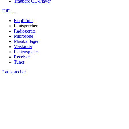
Tragbare CD-Player
HiFi
Kopfhörer
Lautsprecher
Radiogeräte
Mikrofone
Musikanlagen
Verstärker
Plattenspieler
Receiver
Tuner
Lautsprecher