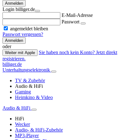
Anmelden
Login billiger.de
E-Mail-Adresse
Passwort
angemeldet bleiben
Passwort vergessen?
Anmelden
oder
Sie haben noch kein Konto? Jetzt direkt
Weiter mit Apple
registrieren.
billiger.de
Unterhaltungselektronik
TV & Zubehör
Audio & HiFi
Gaming
Heimkino & Video
Audio & HiFi
HiFi
Wecker
Audio- & HiFi-Zubehör
MP3-Player