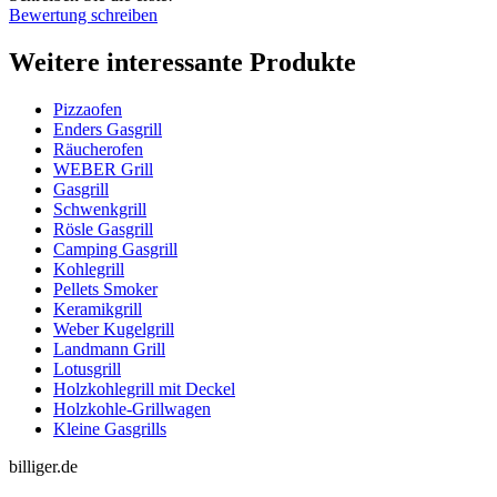
Bewertung schreiben
Weitere interessante Produkte
Pizzaofen
Enders Gasgrill
Räucherofen
WEBER Grill
Gasgrill
Schwenkgrill
Rösle Gasgrill
Camping Gasgrill
Kohlegrill
Pellets Smoker
Keramikgrill
Weber Kugelgrill
Landmann Grill
Lotusgrill
Holzkohlegrill mit Deckel
Holzkohle-Grillwagen
Kleine Gasgrills
billiger.de