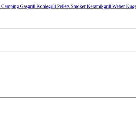
l
Camping Gasgrill
Kohlegrill
Pellets Smoker
Keramikgrill
Weber Kugel