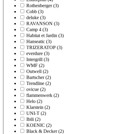
Rothenberger
(3)
Cobb
(3)
deluke
(3)
RAVANSON
(3)
Camp 4
(3)
Habitat et Jardin
(3)
Hanseatic
(3)
TRIZERATOP
(3)
everdure
(3)
Intergrill
(3)
WMF
(2)
Outwell
(2)
Bartscher
(2)
Trendline
(2)
ovicue
(2)
flammenwerk
(2)
Helo
(2)
Klarstein
(2)
UNI-T
(2)
Ibili
(2)
KOENIC
(2)
Black & Decker
(2)