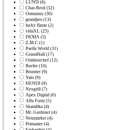
LUND
(6)
Char-Broil
(32)
Outsunny
(30)
grandpro
(13)
lucky flame
(2)
vidaXL
(25)
DEMA
(5)
Z.M.C
(1)
Paella World
(31)
GrandHall
(17)
Outdoorchef
(12)
Beefer
(10)
Brunner
(9)
Yato
(9)
HENDI
(9)
Nexgrill
(7)
Apex Digital
(6)
Alfa Forni
(5)
Skandika
(4)
Mr. Gardener
(4)
Neumärker
(4)
Primaster
(4)
Endorphin
(4)