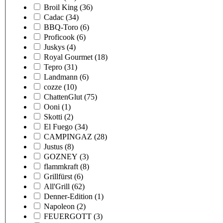
Broil King
(36)
Cadac
(34)
BBQ-Toro
(6)
Proficook
(6)
Juskys
(4)
Royal Gourmet
(18)
Tepro
(31)
Landmann
(6)
cozze
(10)
ChattenGlut
(75)
Ooni
(1)
Skotti
(2)
El Fuego
(34)
CAMPINGAZ
(28)
Justus
(8)
GOZNEY
(3)
flammkraft
(8)
Grillfürst
(6)
All'Grill
(62)
Denner-Edition
(1)
Napoleon
(2)
FEUERGOTT
(3)