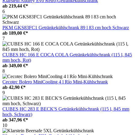
Klarstein Audrey Evo Retro-Getränkekühlschrank
ab
219,44 €*
6
PKM GKS83FC1 Getränkekühlschrank 89 l 83 cm hoch Schwarz
ab
189,00 €*
7
CUBES HC 166 E COCA COLA Getränkekühlschrank (115 l, 845
mm hoch, Rot)
ab
349,00 €*
8
Cecotec Bolero MiniCooling 4 l Río Mini-Kühlschrank
ab
42,90 €*
9
CUBES HC 283 E BECK'S Getränkekühlschrank (115 l, 845 mm
hoch, Schwarz)
ab
347,96 €*
10