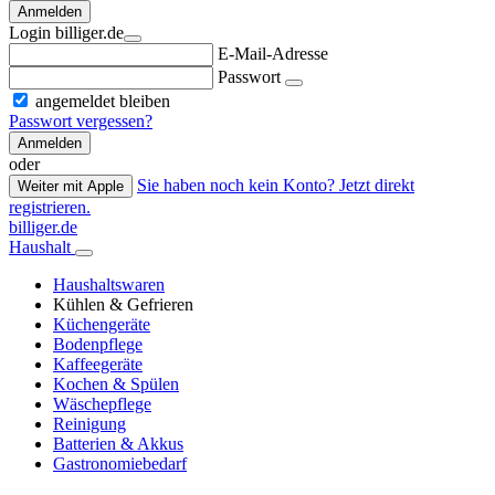
Anmelden
Login billiger.de
E-Mail-Adresse
Passwort
angemeldet bleiben
Passwort vergessen?
Anmelden
oder
Sie haben noch kein Konto? Jetzt direkt
Weiter mit Apple
registrieren.
billiger.de
Haushalt
Haushaltswaren
Kühlen & Gefrieren
Küchengeräte
Bodenpflege
Kaffeegeräte
Kochen & Spülen
Wäschepflege
Reinigung
Batterien & Akkus
Gastronomiebedarf