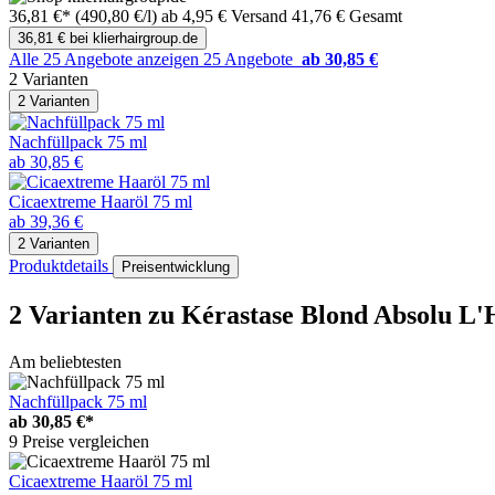
36,81 €*
(490,80 €/l)
ab 4,95 € Versand
41,76 € Gesamt
36,81 € bei klierhairgroup.de
Alle 25 Angebote anzeigen
25 Angebote
ab 30,85 €
2 Varianten
2 Varianten
Nachfüllpack 75 ml
ab 30,85 €
Cicaextreme Haaröl 75 ml
ab 39,36 €
2 Varianten
Produktdetails
Preisentwicklung
2 Varianten
zu Kérastase Blond Absolu L'H
Am beliebtesten
Nachfüllpack 75 ml
ab
30,85 €*
9 Preise vergleichen
Cicaextreme Haaröl 75 ml