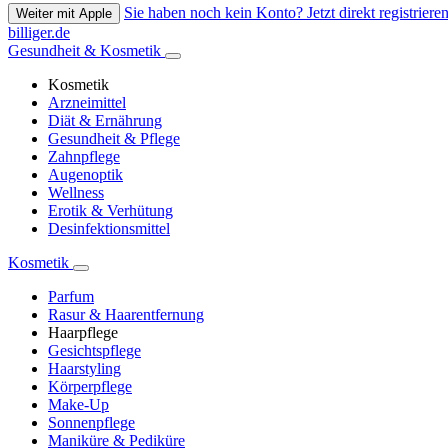
Sie haben noch kein Konto? Jetzt direkt registrieren
Weiter mit Apple
billiger.de
Gesundheit & Kosmetik
Kosmetik
Arzneimittel
Diät & Ernährung
Gesundheit & Pflege
Zahnpflege
Augenoptik
Wellness
Erotik & Verhütung
Desinfektionsmittel
Kosmetik
Parfum
Rasur & Haarentfernung
Haarpflege
Gesichtspflege
Haarstyling
Körperpflege
Make-Up
Sonnenpflege
Maniküre & Pediküre