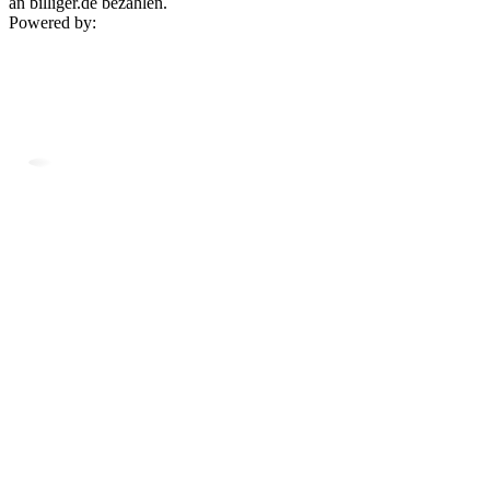
an billiger.de bezahlen.
Powered by: