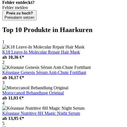
Fehler entdeckt?
Fehler melden
Preis zu hoch?
Preisalarm setzen
Top 10 Produkte
in Haarkuren
1
K18 Leave-In Molecular Repair Hair Mask
ab
10,36 €*
2
Kérastase Genesis Sérum Anti-Chute Fortifiant
ab
16,17 €*
3
Moroccanoil Behandlung Original
ab
11,93 €*
4
Kérastase Nutritive 8H Magic Night Serum
ab
13,95 €*
5