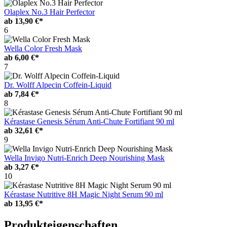
Olaplex No.3 Hair Perfector
ab
13,90 €*
6
Wella Color Fresh Mask
ab
6,00 €*
7
Dr. Wolff Alpecin Coffein-Liquid
ab
7,84 €*
8
Kérastase Genesis Sérum Anti-Chute Fortifiant 90 ml
ab
32,61 €*
9
Wella Invigo Nutri-Enrich Deep Nourishing Mask
ab
3,27 €*
10
Kérastase Nutritive 8H Magic Night Serum 90 ml
ab
13,95 €*
Produkteigenschaften