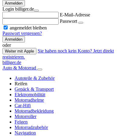
Anmelden
Login billiger.de
E-Mail-Adresse
Passwort
angemeldet bleiben
Passwort vergessen?
Anmelden
oder
Sie haben noch kein Konto? Jetzt direkt
Weiter mit Apple
registrieren.
billiger.de
Auto & Motorrad
Autoteile & Zubehör
Reifen
Gepäck & Transport
Elektromobilität
Motorradhelme
Car-Hifi
Motorradbekleidung
Motorroller
Felgen
Motorradzubehör
Navigation