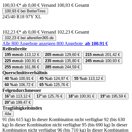
100,93 €*
ab 0,00 € Versand
100,93 € Gesamt
100,93 € bei BetterTires
245/40 R18 97Y XL
102,23 €*
ab 0,00 € Versand
102,23 € Gesamt
102,23 € bei allereifen365.de
Alle 800 Angebote anzeigen
800 Angebote
ab 100,91 €
Reifenbreite
195 mm
ab 113,12 €
205 mm
ab 129,60 €
215 mm
ab 201,42 €
225 mm
ab 100,91 €
235 mm
ab 135,80 €
245 mm
ab 100,93 €
255 mm
ab 161,86 €
285 mm
ab 244,59 €
Querschnittsverhältnis
40 %
ab 100,91 €
45 %
ab 124,97 €
55 %
ab 113,12 €
60 %
ab 106,72 €
65 %
ab 125,76 €
Felgendurchmesser
16"
ab 113,12 €
17"
ab 125,76 €
18"
ab 100,91 €
19"
ab 195,59 €
20"
ab 199,47 €
Tragfähigkeitsindex
Alle
91 (bis 615 kg)
In dieser Kombination nicht verfügbar
92 (bis 630
kg)
In dieser Kombination nicht verfügbar
95 (bis 690 kg)
In dieser
Kombination nicht verfügbar
96 (bis 710 kg)
In dieser Kombination