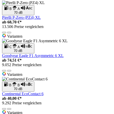
B
A
70 dB
Pirelli P-Zero (PZ4) XL
ab
68,70 €*
13.506 Preise vergleichen
Varianten
C
A
70 dB
Goodyear Eagle F1 Asymmetric 6 XL
ab
74,51 €*
9.052 Preise vergleichen
Varianten
B
B
70 dB
Continental EcoContact 6
ab
40,00 €*
9.292 Preise vergleichen
Varianten