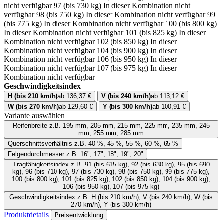
nicht verfügbar
97 (bis 730 kg)
In dieser Kombination nicht
verfügbar
98 (bis 750 kg)
In dieser Kombination nicht verfügbar
99
(bis 775 kg)
In dieser Kombination nicht verfügbar
100 (bis 800 kg)
In dieser Kombination nicht verfügbar
101 (bis 825 kg)
In dieser
Kombination nicht verfügbar
102 (bis 850 kg)
In dieser
Kombination nicht verfügbar
104 (bis 900 kg)
In dieser
Kombination nicht verfügbar
106 (bis 950 kg)
In dieser
Kombination nicht verfügbar
107 (bis 975 kg)
In dieser
Kombination nicht verfügbar
Geschwindigkeitsindex
H (bis 210 km/h)
ab 136,37 €
V (bis 240 km/h)
ab 113,12 €
W (bis 270 km/h)
ab 129,60 €
Y (bis 300 km/h)
ab 100,91 €
Variante auswählen
Reifenbreite
z.B. 195 mm, 205 mm, 215 mm, 225 mm, 235 mm, 245
mm, 255 mm, 285 mm
Querschnittsverhältnis
z.B. 40 %, 45 %, 55 %, 60 %, 65 %
Felgendurchmesser
z.B. 16", 17", 18", 19", 20"
Tragfähigkeitsindex
z.B. 91 (bis 615 kg), 92 (bis 630 kg), 95 (bis 690
kg), 96 (bis 710 kg), 97 (bis 730 kg), 98 (bis 750 kg), 99 (bis 775 kg),
100 (bis 800 kg), 101 (bis 825 kg), 102 (bis 850 kg), 104 (bis 900 kg),
106 (bis 950 kg), 107 (bis 975 kg)
Geschwindigkeitsindex
z.B. H (bis 210 km/h), V (bis 240 km/h), W (bis
270 km/h), Y (bis 300 km/h)
Produktdetails
Preisentwicklung