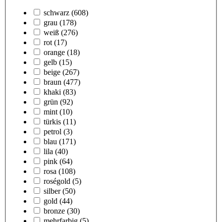
schwarz
(608)
grau
(178)
weiß
(276)
rot
(17)
orange
(18)
gelb
(15)
beige
(267)
braun
(477)
khaki
(83)
grün
(92)
mint
(10)
türkis
(11)
petrol
(3)
blau
(171)
lila
(40)
pink
(64)
rosa
(108)
roségold
(5)
silber
(50)
gold
(44)
bronze
(30)
mehrfarbig
(5)