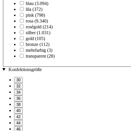
blau
(3.094)
lila
(372)
pink
(798)
rosa
(9.340)
roségold
(214)
silber
(1.031)
gold
(105)
bronze
(112)
mehrfarbig
(3)
transparent
(28)
Konfektionsgröße
30
32
34
36
38
40
42
44
46