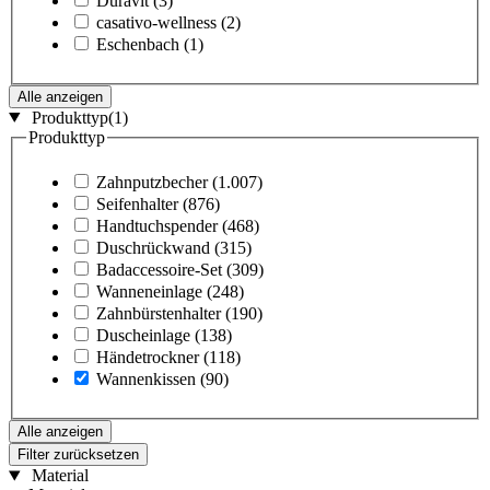
Duravit
(3)
casativo-wellness
(2)
Eschenbach
(1)
Alle anzeigen
Produkttyp
(1)
Produkttyp
Zahnputzbecher
(1.007)
Seifenhalter
(876)
Handtuchspender
(468)
Duschrückwand
(315)
Badaccessoire-Set
(309)
Wanneneinlage
(248)
Zahnbürstenhalter
(190)
Duscheinlage
(138)
Händetrockner
(118)
Wannenkissen
(90)
Alle anzeigen
Filter zurücksetzen
Material