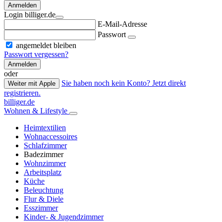
Anmelden
Login billiger.de
E-Mail-Adresse
Passwort
angemeldet bleiben
Passwort vergessen?
Anmelden
oder
Sie haben noch kein Konto? Jetzt direkt
Weiter mit Apple
registrieren.
billiger.de
Wohnen & Lifestyle
Heimtextilien
Wohnaccessoires
Schlafzimmer
Badezimmer
Wohnzimmer
Arbeitsplatz
Küche
Beleuchtung
Flur & Diele
Esszimmer
Kinder- & Jugendzimmer