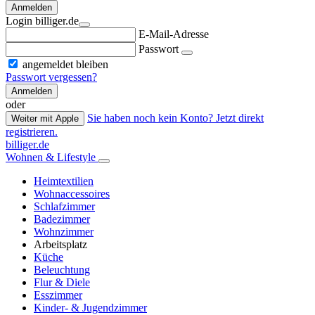
Anmelden
Login billiger.de
E-Mail-Adresse
Passwort
angemeldet bleiben
Passwort vergessen?
Anmelden
oder
Sie haben noch kein Konto? Jetzt direkt
Weiter mit Apple
registrieren.
billiger.de
Wohnen & Lifestyle
Heimtextilien
Wohnaccessoires
Schlafzimmer
Badezimmer
Wohnzimmer
Arbeitsplatz
Küche
Beleuchtung
Flur & Diele
Esszimmer
Kinder- & Jugendzimmer