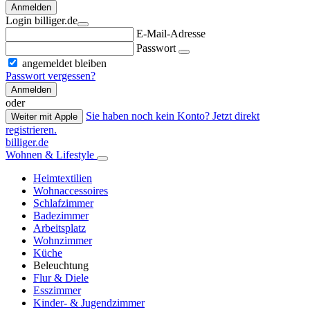
Anmelden
Login billiger.de
E-Mail-Adresse
Passwort
angemeldet bleiben
Passwort vergessen?
Anmelden
oder
Sie haben noch kein Konto? Jetzt direkt
Weiter mit Apple
registrieren.
billiger.de
Wohnen & Lifestyle
Heimtextilien
Wohnaccessoires
Schlafzimmer
Badezimmer
Arbeitsplatz
Wohnzimmer
Küche
Beleuchtung
Flur & Diele
Esszimmer
Kinder- & Jugendzimmer