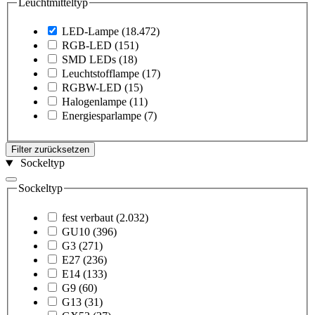
Leuchtmitteltyp
LED-Lampe
(18.472)
RGB-LED
(151)
SMD LEDs
(18)
Leuchtstofflampe
(17)
RGBW-LED
(15)
Halogenlampe
(11)
Energiesparlampe
(7)
Filter zurücksetzen
Sockeltyp
Sockeltyp
fest verbaut
(2.032)
GU10
(396)
G3
(271)
E27
(236)
E14
(133)
G9
(60)
G13
(31)