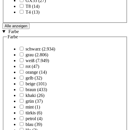
GX53
(27)
T8
(14)
T4
(13)
Alle anzeigen
Farbe
Farbe
schwarz
(2.934)
grau
(2.806)
weiß
(7.949)
rot
(47)
orange
(14)
gelb
(32)
beige
(101)
braun
(433)
khaki
(26)
grün
(37)
mint
(1)
türkis
(6)
petrol
(4)
blau
(39)