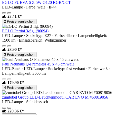
EGLO FUEVA 6-Z 5W Ø120 RGB/CCT
LED-Lampe · Farbe: weiß · IP44
ab
27,41 €*
2 Preise vergleichen
EGLO Pertini 3-flg. (96094)
LED-Lampe · Sockeltyp: E27 · Farbe: silber · Lampenhelligkeit:
1500 lm · Einsatzbereich: Wohnzimmer
ab
28,90 €*
3 Preise vergleichen
Paul Neuhaus Q-Frameless 45 x 45 cm weiß
LED-Panel · LED-Lampe · Sockeltyp: fest verbaut · Farbe: weiß ·
Lampenhelligkeit: 3500 lm
ab
179,90 €*
4 Preise vergleichen
zumtobel Group LED-Leuchtenmodul CAR EVO M #60819056
LED-Lampe · Stil: klassisch
ab
220,36 €*