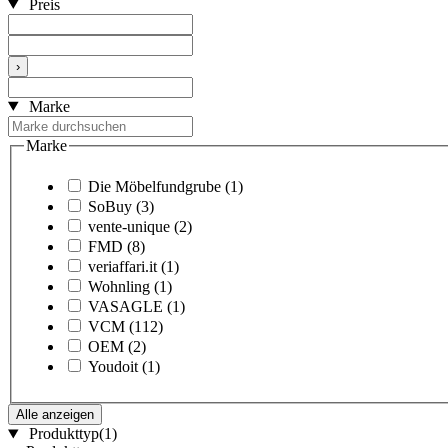
Preis
›
Marke
Marke
Die Möbelfundgrube
(1)
SoBuy
(3)
vente-unique
(2)
FMD
(8)
veriaffari.it
(1)
Wohnling
(1)
VASAGLE
(1)
VCM
(112)
OEM
(2)
Youdoit
(1)
Alle anzeigen
Produkttyp
(1)