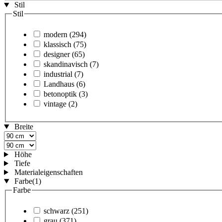
Stil
Stil
modern
(294)
klassisch
(75)
designer
(65)
skandinavisch
(7)
industrial
(7)
Landhaus
(6)
betonoptik
(3)
vintage
(2)
Breite
Höhe
Tiefe
Materialeigenschaften
Farbe
(1)
Farbe
schwarz
(251)
grau
(371)