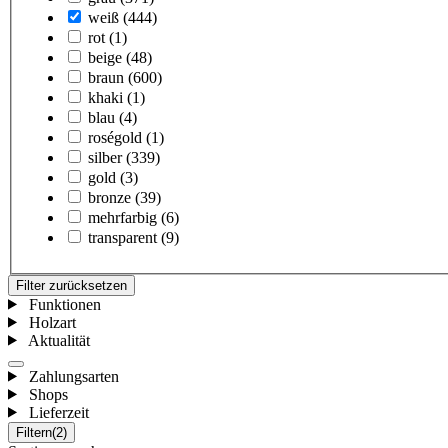
weiß
(444)
rot
(1)
beige
(48)
braun
(600)
khaki
(1)
blau
(4)
roségold
(1)
silber
(339)
gold
(3)
bronze
(39)
mehrfarbig
(6)
transparent
(9)
Filter zurücksetzen
Funktionen
Holzart
Aktualität
Zahlungsarten
Shops
Lieferzeit
Filtern
(2)