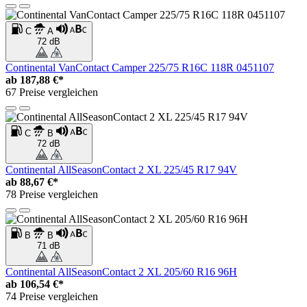
C
A
72 dB
Continental VanContact Camper 225/75 R16C 118R 0451107
ab
187,88 €*
67 Preise vergleichen
C
B
72 dB
Continental AllSeasonContact 2 XL 225/45 R17 94V
ab
88,67 €*
78 Preise vergleichen
B
B
71 dB
Continental AllSeasonContact 2 XL 205/60 R16 96H
ab
106,54 €*
74 Preise vergleichen