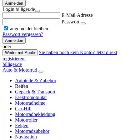
Anmelden
Login billiger.de
E-Mail-Adresse
Passwort
angemeldet bleiben
Passwort vergessen?
Anmelden
oder
Sie haben noch kein Konto? Jetzt direkt
Weiter mit Apple
registrieren.
billiger.de
Auto & Motorrad
Autoteile & Zubehör
Reifen
Gepäck & Transport
Elektromobilität
Motorradhelme
Car-Hifi
Motorradbekleidung
Motorroller
Felgen
Motorradzubehör
Navigation