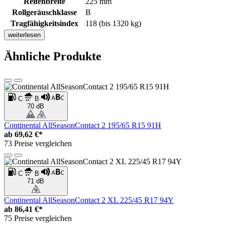
Reifenbreite
225 mm
Rollgeräuschklasse
B
Tragfähigkeitsindex
118 (bis 1320 kg)
weiterlesen
Ähnliche Produkte
C
B
70 dB
Continental AllSeasonContact 2 195/65 R15 91H
ab
69,62 €*
73 Preise vergleichen
C
B
71 dB
Continental AllSeasonContact 2 XL 225/45 R17 94Y
ab
86,41 €*
75 Preise vergleichen