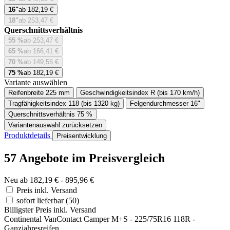
16"
ab 182,19 €
18"
ab 253,47 €
Querschnittsverhältnis
55 %
ab 253,47 €
65 %
ab 166,41 €
70 %
ab 149,55 €
75 %
ab 182,19 €
Variante auswählen
Reifenbreite
225 mm
Geschwindigkeitsindex
R (bis 170 km/h)
Tragfähigkeitsindex
118 (bis 1320 kg)
Felgendurchmesser
16"
Querschnittsverhältnis
75 %
Variantenauswahl zurücksetzen
Produktdetails
Preisentwicklung
57 Angebote im Preisvergleich
Neu ab 182,19 € - 895,96 €
Preis inkl. Versand
sofort lieferbar
(50)
Billigster Preis inkl. Versand
Continental VanContact Camper M+S - 225/75R16 118R -
Ganzjahresreifen