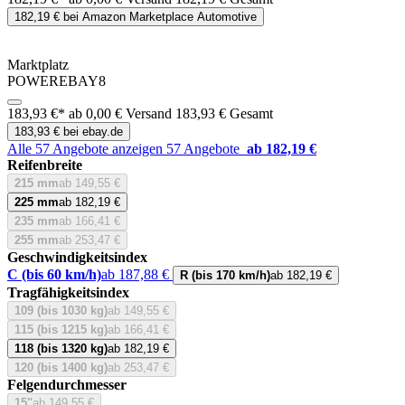
182,19 € bei Amazon Marketplace Automotive
Marktplatz
POWEREBAY8
183,93 €*
ab 0,00 € Versand
183,93 € Gesamt
183,93 € bei ebay.de
Alle 57 Angebote anzeigen
57 Angebote
ab 182,19 €
Reifenbreite
215 mm
ab 149,55 €
225 mm
ab 182,19 €
235 mm
ab 166,41 €
255 mm
ab 253,47 €
Geschwindigkeitsindex
C (bis 60 km/h)
ab 187,88 €
R (bis 170 km/h)
ab 182,19 €
Tragfähigkeitsindex
109 (bis 1030 kg)
ab 149,55 €
115 (bis 1215 kg)
ab 166,41 €
118 (bis 1320 kg)
ab 182,19 €
120 (bis 1400 kg)
ab 253,47 €
Felgendurchmesser
15"
ab 149,55 €