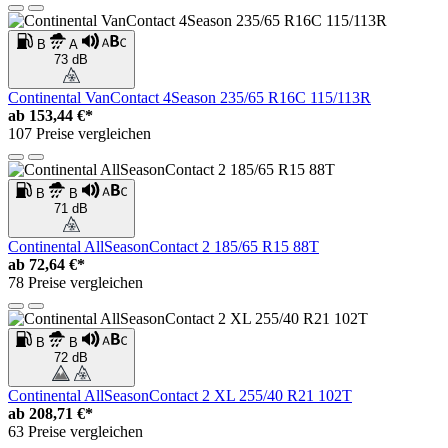
B
A
73 dB
Continental VanContact 4Season 235/65 R16C 115/113R
ab
153,44 €*
107 Preise vergleichen
B
B
71 dB
Continental AllSeasonContact 2 185/65 R15 88T
ab
72,64 €*
78 Preise vergleichen
B
B
72 dB
Continental AllSeasonContact 2 XL 255/40 R21 102T
ab
208,71 €*
63 Preise vergleichen