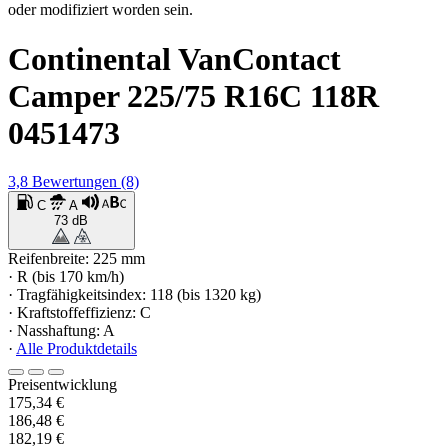
oder modifiziert worden sein.
Continental VanContact
Camper 225/75 R16C 118R
0451473
3,8
Bewertungen
(8)
C
A
73 dB
Reifenbreite: 225 mm
· R (bis 170 km/h)
· Tragfähigkeitsindex: 118 (bis 1320 kg)
· Kraftstoffeffizienz: C
· Nasshaftung: A
·
Alle Produktdetails
Preisentwicklung
175,34 €
186,48 €
182,19 €