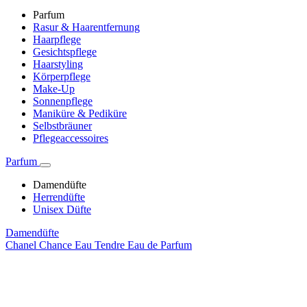
Parfum
Rasur & Haarentfernung
Haarpflege
Gesichtspflege
Haarstyling
Körperpflege
Make-Up
Sonnenpflege
Maniküre & Pediküre
Selbstbräuner
Pflegeaccessoires
Parfum
Damendüfte
Herrendüfte
Unisex Düfte
Damendüfte
Chanel Chance Eau Tendre Eau de Parfum