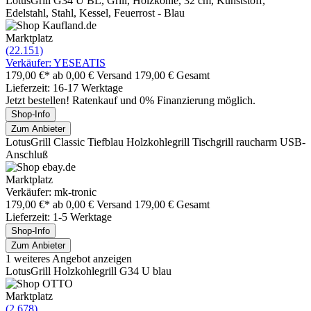
LotusGrill G34 U BL, Grill, Holzkohle, 32 cm, Kunststoff,
Edelstahl, Stahl, Kessel, Feuerrost - Blau
Marktplatz
(22.151)
Verkäufer: YESEATIS
179,00 €*
ab 0,00 € Versand
179,00 € Gesamt
Lieferzeit: 16-17 Werktage
Jetzt bestellen! Ratenkauf und 0% Finanzierung möglich.
Shop-Info
Zum Anbieter
LotusGrill Classic Tiefblau Holzkohlegrill Tischgrill raucharm USB-
Anschluß
Marktplatz
Verkäufer: mk-tronic
179,00 €*
ab 0,00 € Versand
179,00 € Gesamt
Lieferzeit: 1-5 Werktage
Shop-Info
Zum Anbieter
1 weiteres Angebot anzeigen
LotusGrill Holzkohlegrill G34 U blau
Marktplatz
(2.678)