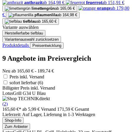
anthrazit
ab 164,98 €
feuerrot
ab 151,91 €
orange
ab 179,00
limettengrün
ab 165,06 €
€
pflaumenlila
ab 164,98 €
tiefblau
ab 165,60 €
Variante auswählen
Herstellerfarbe
tiefblau
Variantenauswahl zurücksetzen
Produktdetails
Preisentwicklung
9 Angebote im Preisvergleich
Neu ab 165,60 € - 189,74 €
Preis inkl. Versand
sofort lieferbar
(6)
Billigster Preis inkl. Versand
LotusGrill G34 U Blau
(2)
165,60 €*
ab 5,99 € Versand
171,59 € Gesamt
Lieferzeit: Auf Lager, Lieferung in 1-3 Werktagen
Shop-Info
Zum Anbieter