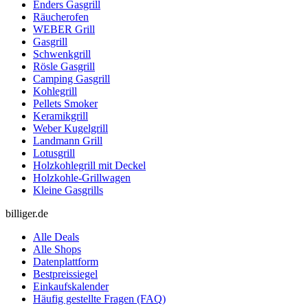
Enders Gasgrill
Räucherofen
WEBER Grill
Gasgrill
Schwenkgrill
Rösle Gasgrill
Camping Gasgrill
Kohlegrill
Pellets Smoker
Keramikgrill
Weber Kugelgrill
Landmann Grill
Lotusgrill
Holzkohlegrill mit Deckel
Holzkohle-Grillwagen
Kleine Gasgrills
billiger.de
Alle Deals
Alle Shops
Datenplattform
Bestpreissiegel
Einkaufskalender
Häufig gestellte Fragen (FAQ)