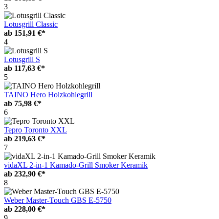
3
Lotusgrill Classic
ab
151,91 €*
4
Lotusgrill S
ab
117,63 €*
5
TAINO Hero Holzkohlegrill
ab
75,98 €*
6
Tepro Toronto XXL
ab
219,63 €*
7
vidaXL 2-in-1 Kamado-Grill Smoker Keramik
ab
232,90 €*
8
Weber Master-Touch GBS E-5750
ab
228,00 €*
9