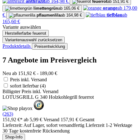
anthrazit
ab 164,98 €
feuerrot
ab 151,91 €
orange
ab 179,00
limettengrün
ab 165,06 €
€
tiefblau
ab
pflaumenlila
ab 164,98 €
165,60 €
Variante auswählen
Herstellerfarbe
feuerrot
Variantenauswahl zurücksetzen
Produktdetails
Preisentwicklung
7 Angebote im Preisvergleich
Neu ab 151,92 € - 189,00 €
Preis inkl. Versand
sofort lieferbar
(4)
Billigster Preis inkl. Versand
LOTUSGRILL G 340 Holzkohlegrill feuerrot
(263)
151,92 €*
ab 5,99 € Versand
157,91 € Gesamt
Lieferzeit: Auf Lager, sofort versandfertig Lieferzeit 1-2 Werktage
30 Tage kostenfreie Rücksendung
Shop-Info