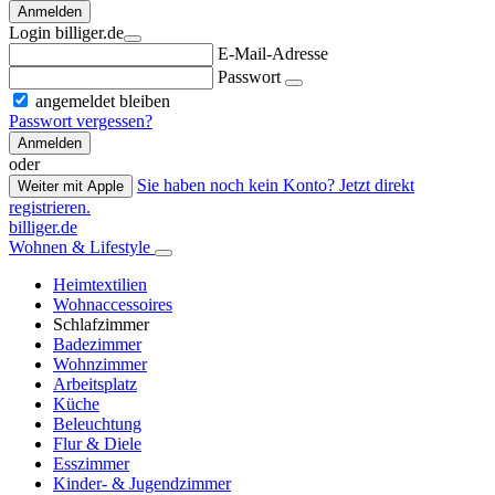
Anmelden
Login billiger.de
E-Mail-Adresse
Passwort
angemeldet bleiben
Passwort vergessen?
Anmelden
oder
Sie haben noch kein Konto? Jetzt direkt
Weiter mit Apple
registrieren.
billiger.de
Wohnen & Lifestyle
Heimtextilien
Wohnaccessoires
Schlafzimmer
Badezimmer
Wohnzimmer
Arbeitsplatz
Küche
Beleuchtung
Flur & Diele
Esszimmer
Kinder- & Jugendzimmer