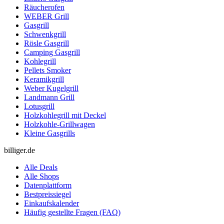
Räucherofen
WEBER Grill
Gasgrill
Schwenkgrill
Rösle Gasgrill
Camping Gasgrill
Kohlegrill
Pellets Smoker
Keramikgrill
Weber Kugelgrill
Landmann Grill
Lotusgrill
Holzkohlegrill mit Deckel
Holzkohle-Grillwagen
Kleine Gasgrills
billiger.de
Alle Deals
Alle Shops
Datenplattform
Bestpreissiegel
Einkaufskalender
Häufig gestellte Fragen (FAQ)