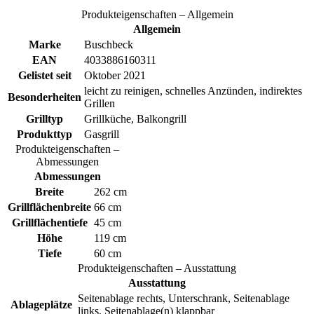
Produkteigenschaften – Allgemein
Allgemein
Marke
Buschbeck
EAN
4033886160311
Gelistet seit
Oktober 2021
leicht zu reinigen, schnelles Anzünden, indirektes
Besonderheiten
Grillen
Grilltyp
Grillküche, Balkongrill
Produkttyp
Gasgrill
Produkteigenschaften –
Abmessungen
Abmessungen
Breite
262 cm
Grillflächenbreite
66 cm
Grillflächentiefe
45 cm
Höhe
119 cm
Tiefe
60 cm
Produkteigenschaften – Ausstattung
Ausstattung
Seitenablage rechts, Unterschrank, Seitenablage
Ablageplätze
links, Seitenablage(n) klappbar