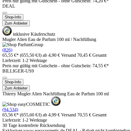
Preis nur gültig mit
Gutschein -
ohne Gutschein: 74,20 €*
DEAL
Shop-Info
Zum Anbieter
inklusive Käuferschutz
Mugler Alien Eau de Parfum 100 ml / Nachfüllung
(826)
65,55 €*
(655,50 €/l)
ab 4,90 € Versand
70,45 € Gesamt
Lieferzeit: 1-2 Werktage
Preis nur gültig mit
Gutschein -
ohne Gutschein: 74,55 €*
BILLIGER-US9
Shop-Info
Zum Anbieter
Thierry Mugler Alien Nachfüllung Eau de Parfum 100 ml
(94.534)
65,56 €*
(655,60 €/l)
ab 4,99 € Versand
70,55 € Gesamt
Lieferzeit: 1-2 Werktage
30 Tage kostenfreie Rücksendung
Exklusiver www.easycosmetic.de DEAL · Rabatt nicht kombinierbar 