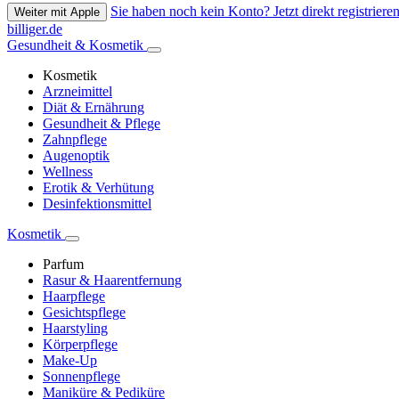
Sie haben noch kein Konto? Jetzt direkt registrieren
Weiter mit Apple
billiger.de
Gesundheit & Kosmetik
Kosmetik
Arzneimittel
Diät & Ernährung
Gesundheit & Pflege
Zahnpflege
Augenoptik
Wellness
Erotik & Verhütung
Desinfektionsmittel
Kosmetik
Parfum
Rasur & Haarentfernung
Haarpflege
Gesichtspflege
Haarstyling
Körperpflege
Make-Up
Sonnenpflege
Maniküre & Pediküre