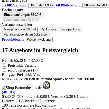
Mengenangabe
15 ml
ab 26,47 €
60 ml
ab 62,79 €
30 ml
ab 41,90 €
90 ml
ab 69,90 €
Packungsart
Einzelpackung
ab 65,30 €
Geschenkset
ab 66,40 €
Variante auswählen
Mengenangabe
100 ml
Packungsart
Einzelpackung
Variantenauswahl zurücksetzen
Produktdetails
Preisentwicklung
17 Angebote im Preisvergleich
Neu ab 65,30 € - 137,00 €
Preis inkl. Versand
sofort lieferbar
(17)
Billigster Preis inkl. Versand
MUGLER Alien Eau de Parfum Spray - nachfüllbar 100 ml
(48.104)
65,30 €*
(653,00 €/l)
ab 0,00 € Versand
65,30 € Gesamt
Lieferzeit: 1-3 Werktage Lieferzeit
180 Tage kostenfreie Rücksendung