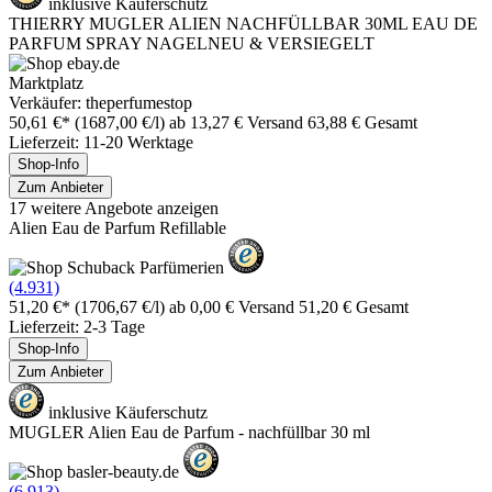
inklusive Käuferschutz
THIERRY MUGLER ALIEN NACHFÜLLBAR 30ML EAU DE
PARFUM SPRAY NAGELNEU & VERSIEGELT
Marktplatz
Verkäufer: theperfumestop
50,61 €*
(1687,00 €/l)
ab 13,27 € Versand
63,88 € Gesamt
Lieferzeit: 11-20 Werktage
Shop-Info
Zum Anbieter
17 weitere Angebote anzeigen
Alien Eau de Parfum Refillable
(4.931)
51,20 €*
(1706,67 €/l)
ab 0,00 € Versand
51,20 € Gesamt
Lieferzeit: 2-3 Tage
Shop-Info
Zum Anbieter
inklusive Käuferschutz
MUGLER Alien Eau de Parfum - nachfüllbar 30 ml
(6.913)