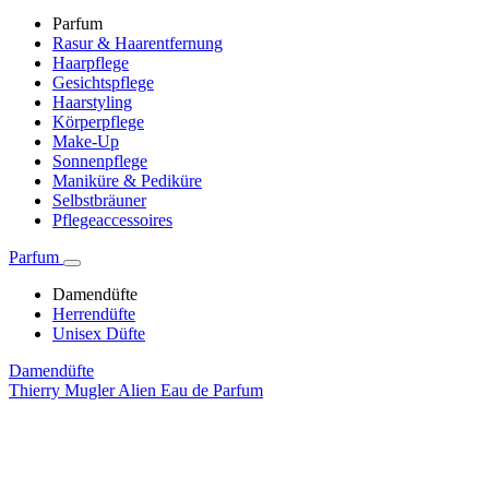
Parfum
Rasur & Haarentfernung
Haarpflege
Gesichtspflege
Haarstyling
Körperpflege
Make-Up
Sonnenpflege
Maniküre & Pediküre
Selbstbräuner
Pflegeaccessoires
Parfum
Damendüfte
Herrendüfte
Unisex Düfte
Damendüfte
Thierry Mugler Alien Eau de Parfum