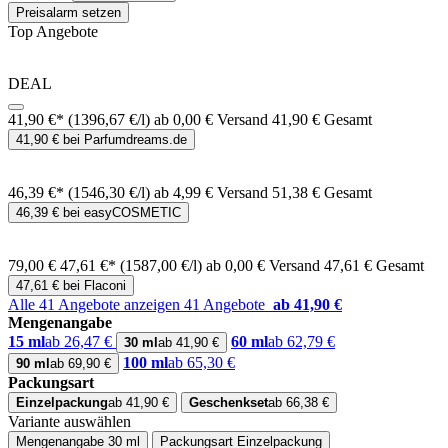
Preisalarm setzen
Top Angebote
DEAL
41,90 €*
(1396,67 €/l)
ab 0,00 € Versand
41,90 € Gesamt
41,90 € bei Parfumdreams.de
46,39 €*
(1546,30 €/l)
ab 4,99 € Versand
51,38 € Gesamt
46,39 € bei easyCOSMETIC
79,00 €
47,61 €*
(1587,00 €/l)
ab 0,00 € Versand
47,61 € Gesamt
47,61 € bei Flaconi
Alle 41 Angebote anzeigen
41 Angebote
ab 41,90 €
Mengenangabe
15 ml
ab 26,47 €
60 ml
ab 62,79 €
30 ml
ab 41,90 €
100 ml
ab 65,30 €
90 ml
ab 69,90 €
Packungsart
Einzelpackung
ab 41,90 €
Geschenkset
ab 66,38 €
Variante auswählen
Mengenangabe
30 ml
Packungsart
Einzelpackung