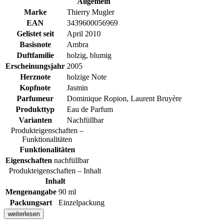
Allgemein
Marke
Thierry Mugler
EAN
3439600056969
Gelistet seit
April 2010
Basisnote
Ambra
Duftfamilie
holzig, blumig
Erscheinungsjahr
2005
Herznote
holzige Note
Kopfnote
Jasmin
Parfumeur
Dominique Ropion, Laurent Bruyère
Produkttyp
Eau de Parfum
Varianten
Nachfüllbar
Produkteigenschaften –
Funktionalitäten
Funktionalitäten
Eigenschaften
nachfüllbar
Produkteigenschaften – Inhalt
Inhalt
Mengenangabe
90 ml
Packungsart
Einzelpackung
weiterlesen