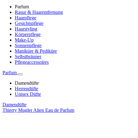
Parfum
Rasur & Haarentfernung
Haarpflege
Gesichtspflege
Haarstyling
Körperpflege
Make-Up
Sonnenpflege
Maniküre & Pediküre
Selbstbräuner
Pflegeaccessoires
Parfum
Damendüfte
Herrendüfte
Unisex Düfte
Damendüfte
Thierry Mugler Alien Eau de Parfum