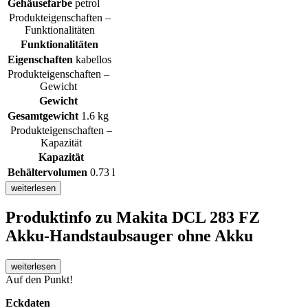
Gehäusefarbe
petrol
Produkteigenschaften –
Funktionalitäten
Funktionalitäten
Eigenschaften
kabellos
Produkteigenschaften –
Gewicht
Gewicht
Gesamtgewicht
1.6 kg
Produkteigenschaften –
Kapazität
Kapazität
Behältervolumen
0.73 l
weiterlesen
Produktinfo
zu Makita DCL 283 FZ
Akku-Handstaubsauger ohne Akku
weiterlesen
Auf den Punkt!
Eckdaten