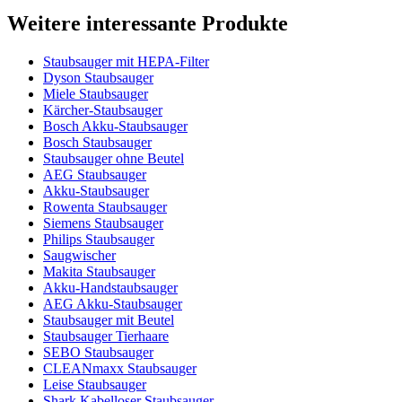
Weitere interessante Produkte
Staubsauger mit HEPA-Filter
Dyson Staubsauger
Miele Staubsauger
Kärcher-Staubsauger
Bosch Akku-Staubsauger
Bosch Staubsauger
Staubsauger ohne Beutel
AEG Staubsauger
Akku-Staubsauger
Rowenta Staubsauger
Siemens Staubsauger
Philips Staubsauger
Saugwischer
Makita Staubsauger
Akku-Handstaubsauger
AEG Akku-Staubsauger
Staubsauger mit Beutel
Staubsauger Tierhaare
SEBO Staubsauger
CLEANmaxx Staubsauger
Leise Staubsauger
Shark Kabelloser Staubsauger