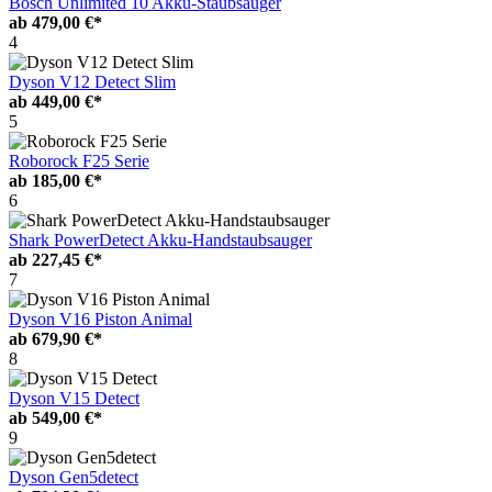
Bosch Unlimited 10 Akku-Staubsauger
ab
479,00 €*
4
Dyson V12 Detect Slim
ab
449,00 €*
5
Roborock F25 Serie
ab
185,00 €*
6
Shark PowerDetect Akku-Handstaubsauger
ab
227,45 €*
7
Dyson V16 Piston Animal
ab
679,90 €*
8
Dyson V15 Detect
ab
549,00 €*
9
Dyson Gen5detect