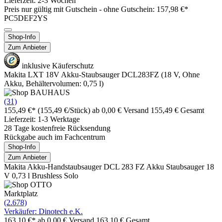
Lieferzeit: 2-3 Wochen
Preis nur gültig mit
Gutschein -
ohne Gutschein: 157,98 €*
PC5DEF2YS
Shop-Info
Zum Anbieter
inklusive Käuferschutz
Makita LXT 18V Akku-Staubsauger DCL283FZ (18 V, Ohne
Akku, Behältervolumen: 0,75 l)
(31)
155,49 €*
(155,49 €/Stück)
ab 0,00 € Versand
155,49 € Gesamt
Lieferzeit: 1-3 Werktage
28 Tage kostenfreie Rücksendung
Rückgabe auch im Fachcentrum
Shop-Info
Zum Anbieter
Makita Akku-Handstaubsauger DCL 283 FZ Akku Staubsauger 18
V 0,73 l Brushless Solo
Marktplatz
(2.678)
Verkäufer: Dinotech e.K.
163,10 €*
ab 0,00 € Versand
163,10 € Gesamt