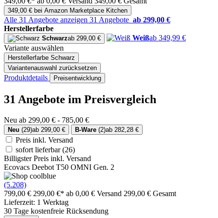
349,00 €*
ab 0,00 € Versand
349,00 € Gesamt
349,00 € bei Amazon Marketplace Kitchen
Alle 31 Angebote anzeigen
31 Angebote
ab 299,00 €
Herstellerfarbe
Weiß
ab 349,99 €
Schwarz
ab 299,00 €
Variante auswählen
Herstellerfarbe
Schwarz
Variantenauswahl zurücksetzen
Produktdetails
Preisentwicklung
31 Angebote im Preisvergleich
Neu ab 299,00 € - 785,00 €
Neu
(29)
ab 299,00 €
B-Ware
(2)
ab 282,28 €
Preis inkl. Versand
sofort lieferbar
(26)
Billigster Preis inkl. Versand
Ecovacs Deebot T50 OMNI Gen. 2
(5.208)
799,00 €
299,00 €*
ab 0,00 € Versand
299,00 € Gesamt
Lieferzeit: 1 Werktag
30 Tage kostenfreie Rücksendung