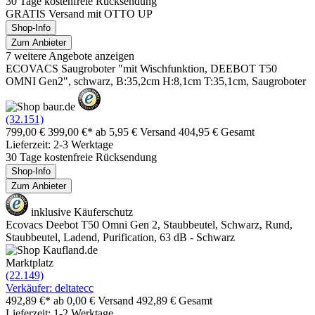
30 Tage kostenfreie Rücksendung
GRATIS Versand mit OTTO UP
Shop-Info
Zum Anbieter
7 weitere Angebote anzeigen
ECOVACS Saugroboter "mit Wischfunktion, DEEBOT T50
OMNI Gen2", schwarz, B:35,2cm H:8,1cm T:35,1cm, Saugroboter
(32.151)
799,00 €
399,00 €*
ab 5,95 € Versand
404,95 € Gesamt
Lieferzeit: 2-3 Werktage
30 Tage kostenfreie Rücksendung
Shop-Info
Zum Anbieter
inklusive Käuferschutz
Ecovacs Deebot T50 Omni Gen 2, Staubbeutel, Schwarz, Rund,
Staubbeutel, Ladend, Purification, 63 dB - Schwarz
Marktplatz
(22.149)
Verkäufer: deltatecc
492,89 €*
ab 0,00 € Versand
492,89 € Gesamt
Lieferzeit: 1-2 Werktage