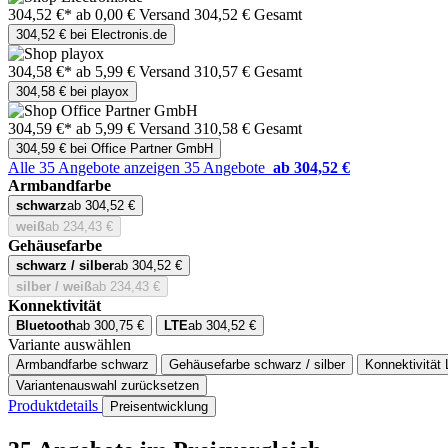
304,52 €*
ab 0,00 € Versand
304,52 € Gesamt
304,52 € bei Electronis.de
304,58 €*
ab 5,99 € Versand
310,57 € Gesamt
304,58 € bei playox
304,59 €*
ab 5,99 € Versand
310,58 € Gesamt
304,59 € bei Office Partner GmbH
Alle 35 Angebote anzeigen
35 Angebote
ab 304,52 €
Armbandfarbe
schwarz
ab 304,52 €
weiß
ab 234,43 €
Gehäusefarbe
schwarz / silber
ab 304,52 €
silber / weiß
ab 234,43 €
Konnektivität
Bluetooth
ab 300,75 €
LTE
ab 304,52 €
Variante auswählen
Armbandfarbe
schwarz
Gehäusefarbe
schwarz / silber
Konnektivität
Variantenauswahl zurücksetzen
Produktdetails
Preisentwicklung