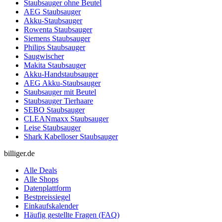
Staubsauger ohne Beutel
AEG Staubsauger
Akku-Staubsauger
Rowenta Staubsauger
Siemens Staubsauger
Philips Staubsauger
Saugwischer
Makita Staubsauger
Akku-Handstaubsauger
AEG Akku-Staubsauger
Staubsauger mit Beutel
Staubsauger Tierhaare
SEBO Staubsauger
CLEANmaxx Staubsauger
Leise Staubsauger
Shark Kabelloser Staubsauger
billiger.de
Alle Deals
Alle Shops
Datenplattform
Bestpreissiegel
Einkaufskalender
Häufig gestellte Fragen (FAQ)