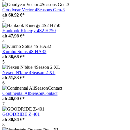
Goodyear Vector 4Seasons Gen-3
ab
60,92 €*
3
Hankook Kinergy 4S2 H750
ab
47,98 €*
4
Kumho Solus 4S HA32
ab
36,68 €*
5
Nexen N'blue 4Season 2 XL
ab
51,83 €*
6
Continental AllSeasonContact
ab
40,00 €*
7
GOODRIDE Z-401
ab
30,84 €*
8