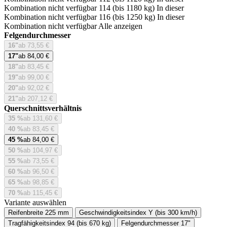
Kombination nicht verfügbar
114 (bis 1180 kg)
In dieser
Kombination nicht verfügbar
116 (bis 1250 kg)
In dieser
Kombination nicht verfügbar
Alle anzeigen
Felgendurchmesser
16"
ab 73,55 €
17"
ab 84,00 €
18"
ab 83,45 €
19"
ab 99,00 €
20"
ab 92,02 €
21"
ab 207,12 €
Querschnittsverhältnis
35 %
ab 131,60 €
40 %
ab 83,45 €
45 %
ab 84,00 €
50 %
ab 104,97 €
55 %
ab 73,55 €
60 %
ab 96,50 €
65 %
ab 98,85 €
70 %
ab 115,45 €
Variante auswählen
Reifenbreite
225 mm
Geschwindigkeitsindex
Y (bis 300 km/h)
Tragfähigkeitsindex
94 (bis 670 kg)
Felgendurchmesser
17"