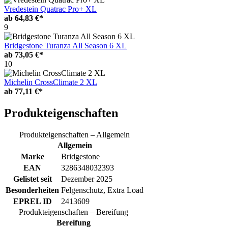
Vredestein Quatrac Pro+ XL
ab
64,83 €*
9
Bridgestone Turanza All Season 6 XL
ab
73,05 €*
10
Michelin CrossClimate 2 XL
ab
77,11 €*
Produkteigenschaften
Produkteigenschaften – Allgemein
Allgemein
Marke
Bridgestone
EAN
3286348032393
Gelistet seit
Dezember 2025
Besonderheiten
Felgenschutz, Extra Load
EPREL ID
2413609
Produkteigenschaften – Bereifung
Bereifung