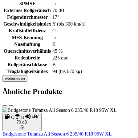
3PMSF
ja
Externes Rollgeräusch
70 dB
Felgendurchmesser
17"
Geschwindigkeitsindex
Y (bis 300 km/h)
Kraftstoffeffizienz
C
M+S-Kennung
ja
Nasshaftung
B
Querschnittsverhältnis
45 %
Reifenbreite
225 mm
Rollgeräuschklasse
B
Tragfähigkeitsindex
94 (bis 670 kg)
weiterlesen
Ähnliche Produkte
C
B
70 dB
Bridgestone Turanza All Season 6 235/40 R18 95W XL