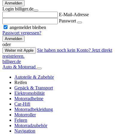
Anmelden
Login billiger.de
E-Mail-Adresse
Passwort
angemeldet bleiben
Passwort vergessen?
Anmelden
oder
Sie haben noch kein Konto? Jetzt direkt
Weiter mit Apple
registrieren.
billiger.de
Auto & Motorrad
Autoteile & Zubehör
Reifen
Gepäck & Transport
Elektromobilität
Motorradhelme
Car-Hifi
Motorradbekleidung
Motorroller
Felgen
Motorradzubehör
Navigation