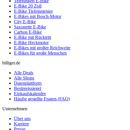
Telefunken E-Bike
E-Bike 20 Zoll
E-Bike Tiefeinsteiger
E-Bikes mit Bosch-Motor
City E-Bike
Saxonette E-Bike
Carbon E-Bike
E-Bike mit Rücktritt
E-Bike Heckmotor
E-Bikes mit großer Reichweite
E-Bikes für große Menschen
billiger.de
Alle Deals
Alle Shops
Datenplattform
Bestpreissiegel
Einkaufskalender
Häufig gestellte Fragen (FAQ)
Unternehmen
Über uns
Karriere
Presse