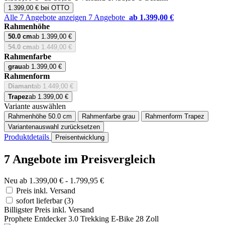
1.399,00 € bei OTTO
Alle 7 Angebote anzeigen
7 Angebote
ab 1.399,00 €
Rahmenhöhe
50.0 cm
ab 1.399,00 €
54.0 cm
ab 1.449,00 €
Rahmenfarbe
grau
ab 1.399,00 €
Rahmenform
Diamant
ab 1.449,00 €
Trapez
ab 1.399,00 €
Variante auswählen
Rahmenhöhe
50.0 cm
Rahmenfarbe
grau
Rahmenform
Trapez
Variantenauswahl zurücksetzen
Produktdetails
Preisentwicklung
7 Angebote im Preisvergleich
Neu ab 1.399,00 € - 1.799,95 €
Preis inkl. Versand
sofort lieferbar
(3)
Billigster Preis inkl. Versand
Prophete Entdecker 3.0 Trekking E-Bike 28 Zoll