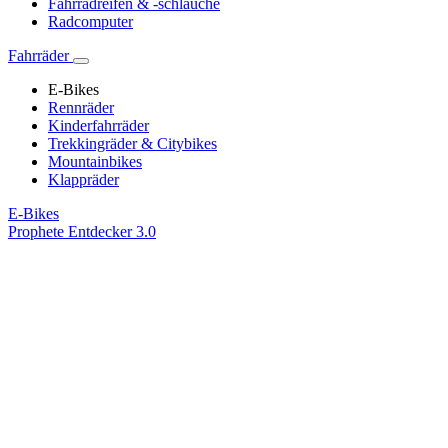
Fahrradreifen & -schläuche
Radcomputer
Fahrräder
E-Bikes
Rennräder
Kinderfahrräder
Trekkingräder & Citybikes
Mountainbikes
Klappräder
E-Bikes
Prophete Entdecker 3.0