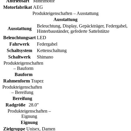
Antriebsart
Mittelmotor
Motorfabrikat
AEG
Produkteigenschaften – Ausstattung
Ausstattung
Beleuchtung, Display, Gepäckträger, Federgabel,
Ausstattung
Hinterbauständer, gefederte Sattelstütze
Beleuchtungsart
LED
Fahrwerk
Federgabel
Schaltsystem
Kettenschaltung
Schaltwerk
Shimano
Produkteigenschaften
– Bauform
Bauform
Rahmenform
Trapez
Produkteigenschaften
– Bereifung
Bereifung
Radgröße
28.0"
Produkteigenschaften –
Eignung
Eignung
Zielgruppe
Unisex, Damen