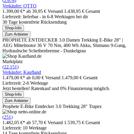
(2.678)
Verkäufer: OTTO
1.399,00 €*
ab 39,95 € Versand
1.438,95 € Gesamt
Lieferzeit: lieferbar - in 6-8 Werktagen bei dir
30 Tage kostenfreie Rücksendung
Shop-Info
Zum Anbieter
PROPHETE ENTDECKER 3.0 Damen Trekking E-Bike 28" |
AEG Mittelmotor 36 V 70 Nm, 400 Wh Akku, Shimano 9-Gang,
Hydraulische Scheibenbremse - Dunkelgrau
Marktplatz
(22.151)
Verkäufer: Kaufland
1.479,00 €*
ab 0,00 € Versand
1.479,00 € Gesamt
Lieferzeit: 2-6 Werktage
Jetzt bestellen! Ratenkauf und 0% Finanzierung möglich.
Shop-Info
Zum Anbieter
Prophete E-Bike Entdecker 3.0 Trekking 28" Trapez
(251)
1.482,05 €*
ab 57,70 € Versand
1.539,75 € Gesamt
Lieferzeit: 10 Werktage
14 Tage kostenfreie Rücksendung