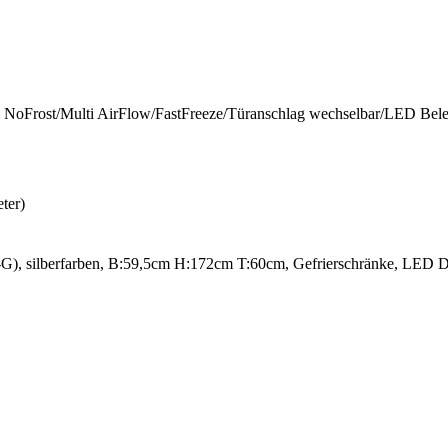
 NoFrost/Multi AirFlow/FastFreeze/Türanschlag wechselbar/LED Bel
ter)
, silberfarben, B:59,5cm H:172cm T:60cm, Gefrierschränke, LED Dis