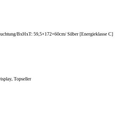
euchtung/BxHxT: 59,5×172×60cm/ Silber [Energieklasse C]
play, Topseller