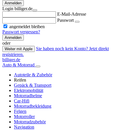
Anmelden
Login billiger.de
E-Mail-Adresse
Passwort
angemeldet bleiben
Passwort vergessen?
Anmelden
oder
Sie haben noch kein Konto? Jetzt direkt
Weiter mit Apple
registrieren.
billiger.de
Auto & Motorrad
Autoteile & Zubehör
Reifen
Gepäck & Transport
Elektromobilität
Motorradhelme
Car-Hifi
Motorradbekleidung
Felgen
Motorroller
Motorradzubehör
Navigation