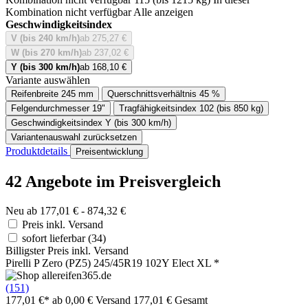
Kombination nicht verfügbar
Alle anzeigen
Geschwindigkeitsindex
V (bis 240 km/h)
ab 275,27 €
W (bis 270 km/h)
ab 237,02 €
Y (bis 300 km/h)
ab 168,10 €
Variante auswählen
Reifenbreite
245 mm
Querschnittsverhältnis
45 %
Felgendurchmesser
19"
Tragfähigkeitsindex
102 (bis 850 kg)
Geschwindigkeitsindex
Y (bis 300 km/h)
Variantenauswahl zurücksetzen
Produktdetails
Preisentwicklung
42 Angebote im Preisvergleich
Neu ab 177,01 € - 874,32 €
Preis inkl. Versand
sofort lieferbar
(34)
Billigster Preis inkl. Versand
Pirelli P Zero (PZ5) 245/45R19 102Y Elect XL *
(151)
177,01 €*
ab 0,00 € Versand
177,01 € Gesamt