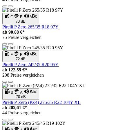
C
B
73 dB
Pirelli P Zero 265/35 R18 97Y
ab
90,88 €*
75 Preise vergleichen
E
B
72 dB
Pirelli P Zero 245/35 R20 95Y
ab
122,55 €*
208 Preise vergleichen
B
A
70 dB
Pirelli P-Zero (PZ4) 275/35 R22 104Y XL
ab
205,61 €*
44 Preise vergleichen