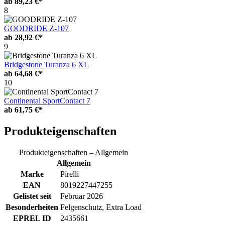
ab
89,23 €*
8
GOODRIDE Z-107
ab
28,92 €*
9
Bridgestone Turanza 6 XL
ab
64,68 €*
10
Continental SportContact 7
ab
61,75 €*
Produkteigenschaften
Produkteigenschaften – Allgemein
Allgemein
Marke
Pirelli
EAN
8019227447255
Gelistet seit
Februar 2026
Besonderheiten
Felgenschutz, Extra Load
EPREL ID
2435661