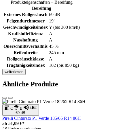
Produkteigenschaften – Bereifung
Bereifung
Externes Rollgeräusch
69 dB
Felgendurchmesser
19"
Geschwindigkeitsindex
Y (bis 300 km/h)
Kraftstoffeffizienz
A
Nasshaftung
A
Querschnittsverhältnis
45 %
Reifenbreite
245 mm
Rollgeräuschklasse
A
Tragfähigkeitsindex
102 (bis 850 kg)
weiterlesen
Ähnliche Produkte
C
B
69 dB
Pirelli Cinturato P1 Verde 185/65 R14 86H
ab
51,09 €*
48 Preise vergleichen