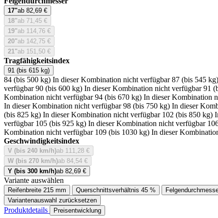
Felgendurchmesser
17"
ab 82,69 €
18"
ab 71,45 €
19"
ab 114,76 €
20"
ab 142,75 €
21"
ab 151,50 €
Tragfähigkeitsindex
91 (bis 615 kg)
84 (bis 500 kg)
In dieser Kombination nicht verfügbar
87 (bis 545 kg
verfügbar
90 (bis 600 kg)
In dieser Kombination nicht verfügbar
91 (
Kombination nicht verfügbar
94 (bis 670 kg)
In dieser Kombination n
In dieser Kombination nicht verfügbar
98 (bis 750 kg)
In dieser Komb
(bis 825 kg)
In dieser Kombination nicht verfügbar
102 (bis 850 kg)
I
verfügbar
105 (bis 925 kg)
In dieser Kombination nicht verfügbar
106
Kombination nicht verfügbar
109 (bis 1030 kg)
In dieser Kombination
Geschwindigkeitsindex
V (bis 240 km/h)
ab 111,28 €
W (bis 270 km/h)
ab 84,54 €
Y (bis 300 km/h)
ab 82,69 €
Variante auswählen
Reifenbreite
215 mm
Querschnittsverhältnis
45 %
Felgendurchmesse
Variantenauswahl zurücksetzen
Produktdetails
Preisentwicklung