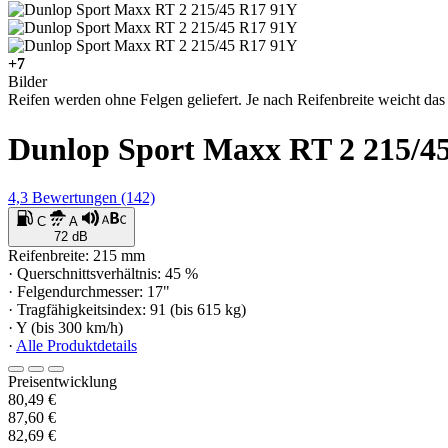
+7
Bilder
Reifen werden ohne Felgen geliefert. Je nach Reifenbreite weicht das 
Dunlop Sport Maxx RT 2 215/4
4,3
Bewertungen
(142)
C
A
72 dB
Reifenbreite: 215 mm
· Querschnittsverhältnis: 45 %
· Felgendurchmesser: 17"
· Tragfähigkeitsindex: 91 (bis 615 kg)
· Y (bis 300 km/h)
·
Alle Produktdetails
Preisentwicklung
80,49 €
87,60 €
82,69 €