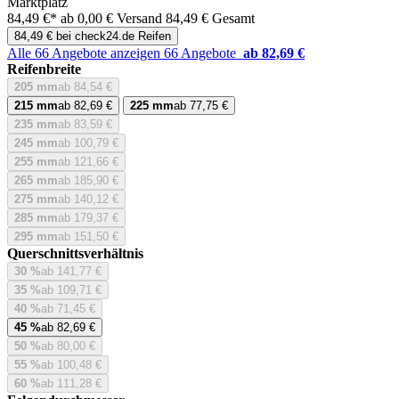
Marktplatz
84,49 €*
ab 0,00 € Versand
84,49 € Gesamt
84,49 € bei check24.de Reifen
Alle 66 Angebote anzeigen
66 Angebote
ab 82,69 €
Reifenbreite
205 mm
ab 84,54 €
215 mm
ab 82,69 €
225 mm
ab 77,75 €
235 mm
ab 83,59 €
245 mm
ab 100,79 €
255 mm
ab 121,66 €
265 mm
ab 185,90 €
275 mm
ab 140,12 €
285 mm
ab 179,37 €
295 mm
ab 151,50 €
Querschnittsverhältnis
30 %
ab 141,77 €
35 %
ab 109,71 €
40 %
ab 71,45 €
45 %
ab 82,69 €
50 %
ab 80,00 €
55 %
ab 100,48 €
60 %
ab 111,28 €