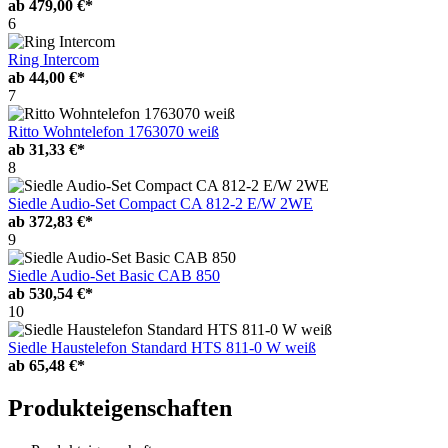
ab
479,00 €*
6
Ring Intercom
ab
44,00 €*
7
Ritto Wohntelefon 1763070 weiß
ab
31,33 €*
8
Siedle Audio-Set Compact CA 812-2 E/W 2WE
ab
372,83 €*
9
Siedle Audio-Set Basic CAB 850
ab
530,54 €*
10
Siedle Haustelefon Standard HTS 811-0 W weiß
ab
65,48 €*
Produkteigenschaften