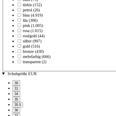
türkis
(152)
petrol
(26)
blau
(4.919)
lila
(306)
pink
(1.005)
rosa
(1.015)
roségold
(44)
silber
(997)
gold
(516)
bronze
(430)
mehrfarbig
(666)
transparent
(2)
Schuhgröße EUR
30
31
34
35
35.5
36
37