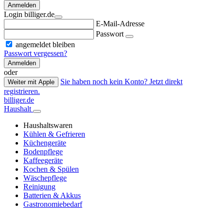
Anmelden
Login billiger.de
E-Mail-Adresse
Passwort
angemeldet bleiben
Passwort vergessen?
Anmelden
oder
Sie haben noch kein Konto? Jetzt direkt
Weiter mit Apple
registrieren.
billiger.de
Haushalt
Haushaltswaren
Kühlen & Gefrieren
Küchengeräte
Bodenpflege
Kaffeegeräte
Kochen & Spülen
Wäschepflege
Reinigung
Batterien & Akkus
Gastronomiebedarf