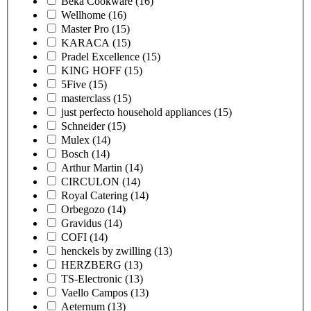
Beka Cookware
(16)
Wellhome
(16)
Master Pro
(15)
KARACA
(15)
Pradel Excellence
(15)
KING HOFF
(15)
5Five
(15)
masterclass
(15)
just perfecto household appliances
(15)
Schneider
(15)
Mulex
(14)
Bosch
(14)
Arthur Martin
(14)
CIRCULON
(14)
Royal Catering
(14)
Orbegozo
(14)
Gravidus
(14)
COFI
(14)
henckels by zwilling
(13)
HERZBERG
(13)
TS-Electronic
(13)
Vaello Campos
(13)
Aeternum
(13)