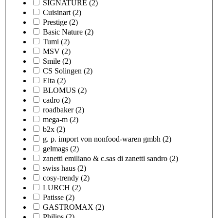
SIGNATURE
(2)
Cuisinart
(2)
Prestige
(2)
Basic Nature
(2)
Tumi
(2)
MSV
(2)
Smile
(2)
CS Solingen
(2)
Elta
(2)
BLOMUS
(2)
cadro
(2)
roadbaker
(2)
mega-m
(2)
b2x
(2)
g. p. import von nonfood-waren gmbh
(2)
gelmags
(2)
zanetti emiliano & c.sas di zanetti sandro
(2)
swiss haus
(2)
cosy-trendy
(2)
LURCH
(2)
Patisse
(2)
GASTROMAX
(2)
Philips
(2)