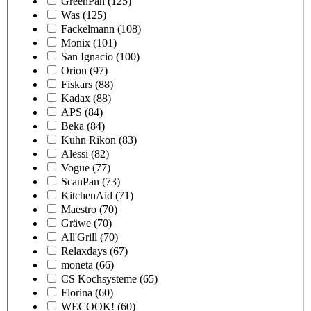
GreenPan
(125)
Was
(125)
Fackelmann
(108)
Monix
(101)
San Ignacio
(100)
Orion
(97)
Fiskars
(88)
Kadax
(88)
APS
(84)
Beka
(84)
Kuhn Rikon
(83)
Alessi
(82)
Vogue
(77)
ScanPan
(73)
KitchenAid
(71)
Maestro
(70)
Gräwe
(70)
All'Grill
(70)
Relaxdays
(67)
moneta
(66)
CS Kochsysteme
(65)
Florina
(60)
WECOOK!
(60)