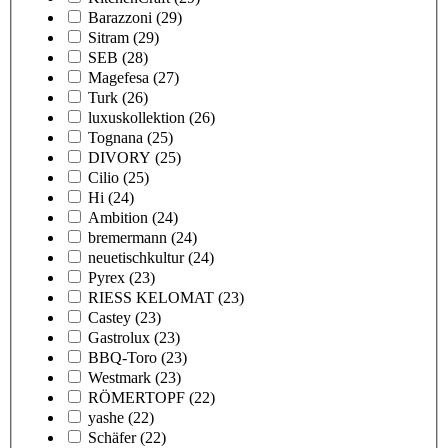
Barazzoni
(29)
Sitram
(29)
SEB
(28)
Magefesa
(27)
Turk
(26)
luxuskollektion
(26)
Tognana
(25)
DIVORY
(25)
Cilio
(25)
Hi
(24)
Ambition
(24)
bremermann
(24)
neuetischkultur
(24)
Pyrex
(23)
RIESS KELOMAT
(23)
Castey
(23)
Gastrolux
(23)
BBQ-Toro
(23)
Westmark
(23)
RÖMERTOPF
(22)
yashe
(22)
Schäfer
(22)