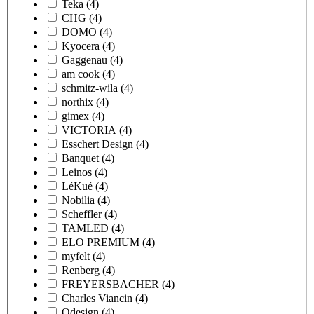
Teka
(4)
CHG
(4)
DOMO
(4)
Kyocera
(4)
Gaggenau
(4)
am cook
(4)
schmitz-wila
(4)
northix
(4)
gimex
(4)
VICTORIA
(4)
Esschert Design
(4)
Banquet
(4)
Leinos
(4)
LéKué
(4)
Nobilia
(4)
Scheffler
(4)
TAMLED
(4)
ELO PREMIUM
(4)
myfelt
(4)
Renberg
(4)
FREYERSBACHER
(4)
Charles Viancin
(4)
Qdesign
(4)