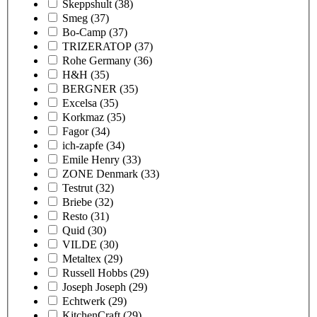
Skeppshult
(38)
Smeg
(37)
Bo-Camp
(37)
TRIZERATOP
(37)
Rohe Germany
(36)
H&H
(35)
BERGNER
(35)
Excelsa
(35)
Korkmaz
(35)
Fagor
(34)
ich-zapfe
(34)
Emile Henry
(33)
ZONE Denmark
(33)
Testrut
(32)
Briebe
(32)
Resto
(31)
Quid
(30)
VILDE
(30)
Metaltex
(29)
Russell Hobbs
(29)
Joseph Joseph
(29)
Echtwerk
(29)
KitchenCraft
(29)