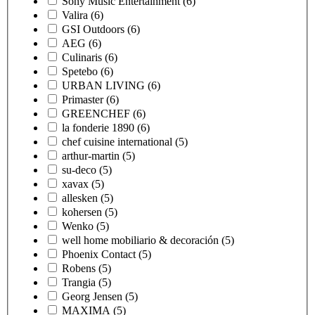
Sony Music Entertainment
(6)
Valira
(6)
GSI Outdoors
(6)
AEG
(6)
Culinaris
(6)
Spetebo
(6)
URBAN LIVING
(6)
Primaster
(6)
GREENCHEF
(6)
la fonderie 1890
(6)
chef cuisine international
(5)
arthur-martin
(5)
su-deco
(5)
xavax
(5)
allesken
(5)
kohersen
(5)
Wenko
(5)
well home mobiliario & decoración
(5)
Phoenix Contact
(5)
Robens
(5)
Trangia
(5)
Georg Jensen
(5)
MAXIMA
(5)