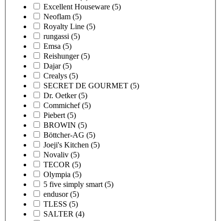
Excellent Houseware
(5)
Neoflam
(5)
Royalty Line
(5)
rungassi
(5)
Emsa
(5)
Reishunger
(5)
Dajar
(5)
Crealys
(5)
SECRET DE GOURMET
(5)
Dr. Oetker
(5)
Commichef
(5)
Piebert
(5)
BROWIN
(5)
Böttcher-AG
(5)
Joeji's Kitchen
(5)
Novaliv
(5)
TECOR
(5)
Olympia
(5)
5 five simply smart
(5)
endusor
(5)
TLESS
(5)
SALTER
(4)