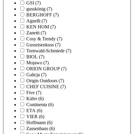
GSI
(7)
gusskönig
(7)
BERGHOFF
(7)
Agnelli
(7)
KEN HOM
(7)
Zanetti
(7)
Cosy & Trendy
(7)
Gusseisenkuss
(7)
Tornwald-Schmiede
(7)
BIOL
(7)
Mojawo
(7)
ORION GROUP
(7)
Galicja
(7)
Origin Outdoors
(7)
CHEF CUISINE
(7)
Five
(7)
Käfer
(6)
Continenta
(6)
ETA
(6)
VIER
(6)
Hoffmann
(6)
Zassenhaus
(6)