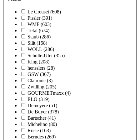
Le Creuset
(608)
Fissler
(391)
WMF
(603)
Tefal
(674)
Staub
(286)
Silit
(158)
WOLL
(286)
Schulte-Ufer
(355)
King
(208)
hensslers
(28)
GSW
(367)
Clatronic
(3)
Zwilling
(205)
GOURMETmaxx
(4)
ELO
(319)
Demeyere
(51)
De Buyer
(378)
Bartscher
(41)
Michelino
(80)
Rösle
(163)
Berndes
(269)