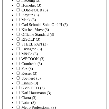
h.koenig
(3)
Homelux
(3)
COM-FOUR
(3)
Playflip
(3)
Mank
(3)
Carl Schmidt Sohn GmbH
(3)
Kitchen Move
(3)
Officine Standard
(3)
RISOLI'
(3)
STEEL PAN
(3)
Livington
(3)
M&Co
(3)
WECOOK
(3)
Combekk
(3)
Fox
(3)
Kesser
(3)
bbq-nerd
(3)
Linnuo
(3)
GVK ECO
(3)
Karl Hausmann
(3)
Ciarra
(3)
Lotus
(3)
Metro Professional
(3)