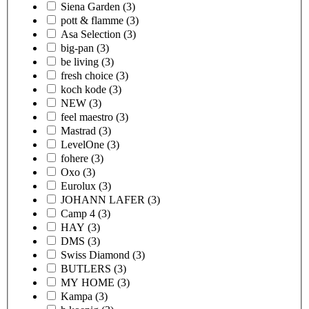
Siena Garden
(3)
pott & flamme
(3)
Asa Selection
(3)
big-pan
(3)
be living
(3)
fresh choice
(3)
koch kode
(3)
NEW
(3)
feel maestro
(3)
Mastrad
(3)
LevelOne
(3)
fohere
(3)
Oxo
(3)
Eurolux
(3)
JOHANN LAFER
(3)
Camp 4
(3)
HAY
(3)
DMS
(3)
Swiss Diamond
(3)
BUTLERS
(3)
MY HOME
(3)
Kampa
(3)