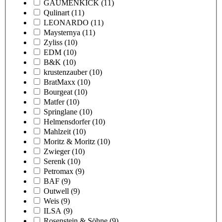
GAUMENKICK
(11)
Qulinart
(11)
LEONARDO
(11)
Maysternya
(11)
Zyliss
(10)
EDM
(10)
B&K
(10)
krustenzauber
(10)
BratMaxx
(10)
Bourgeat
(10)
Matfer
(10)
Springlane
(10)
Helmensdorfer
(10)
Mahlzeit
(10)
Moritz & Moritz
(10)
Zwieger
(10)
Serenk
(10)
Petromax
(9)
BAF
(9)
Outwell
(9)
Weis
(9)
ILSA
(9)
Rosenstein & Söhne
(9)