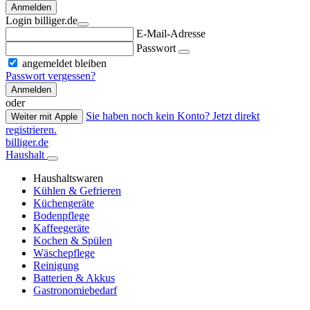
Anmelden
Login billiger.de
E-Mail-Adresse
Passwort
angemeldet bleiben
Passwort vergessen?
Anmelden
oder
Sie haben noch kein Konto? Jetzt direkt
Weiter mit Apple
registrieren.
billiger.de
Haushalt
Haushaltswaren
Kühlen & Gefrieren
Küchengeräte
Bodenpflege
Kaffeegeräte
Kochen & Spülen
Wäschepflege
Reinigung
Batterien & Akkus
Gastronomiebedarf