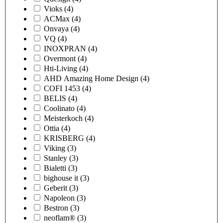
Vioks
(4)
ACMax
(4)
Onvaya
(4)
VQ
(4)
INOXPRAN
(4)
Overmont
(4)
Hti-Living
(4)
AHD Amazing Home Design
(4)
COFI 1453
(4)
BELIS
(4)
Coolinato
(4)
Meisterkoch
(4)
Ottia
(4)
KRISBERG
(4)
Viking
(3)
Stanley
(3)
Bialetti
(3)
bighouse it
(3)
Geberit
(3)
Napoleon
(3)
Bestron
(3)
neoflam®
(3)