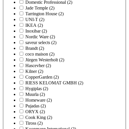
Domestic Professional
(2)
Jade Temple
(2)
Tarrington House
(2)
UNI-T
(2)
IKEA
(2)
Inoxibar
(2)
Nordic Ware
(2)
saveur selects
(2)
Brandt
(2)
coco maison
(2)
Jürgen Westerholt
(2)
Hascevher
(2)
Kilner
(2)
CopperGarden
(2)
RIESS KELOMAT GMBH
(2)
Hygiplas
(2)
Muurla
(2)
Homeware
(2)
Pujadas
(2)
ORYX
(2)
Cook King
(2)
Tiross
(2)
Koopmann International
(2)