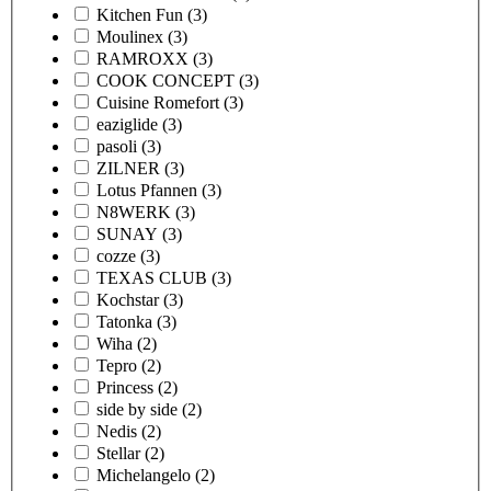
Kitchen Fun
(3)
Moulinex
(3)
RAMROXX
(3)
COOK CONCEPT
(3)
Cuisine Romefort
(3)
eaziglide
(3)
pasoli
(3)
ZILNER
(3)
Lotus Pfannen
(3)
N8WERK
(3)
SUNAY
(3)
cozze
(3)
TEXAS CLUB
(3)
Kochstar
(3)
Tatonka
(3)
Wiha
(2)
Tepro
(2)
Princess
(2)
side by side
(2)
Nedis
(2)
Stellar
(2)
Michelangelo
(2)