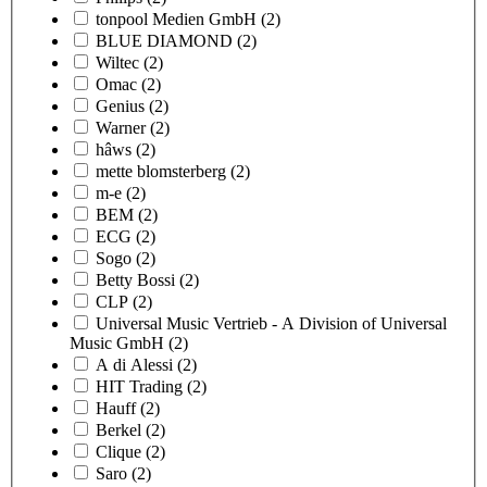
tonpool Medien GmbH
(2)
BLUE DIAMOND
(2)
Wiltec
(2)
Omac
(2)
Genius
(2)
Warner
(2)
hâws
(2)
mette blomsterberg
(2)
m-e
(2)
BEM
(2)
ECG
(2)
Sogo
(2)
Betty Bossi
(2)
CLP
(2)
Universal Music Vertrieb - A Division of Universal
Music GmbH
(2)
A di Alessi
(2)
HIT Trading
(2)
Hauff
(2)
Berkel
(2)
Clique
(2)
Saro
(2)