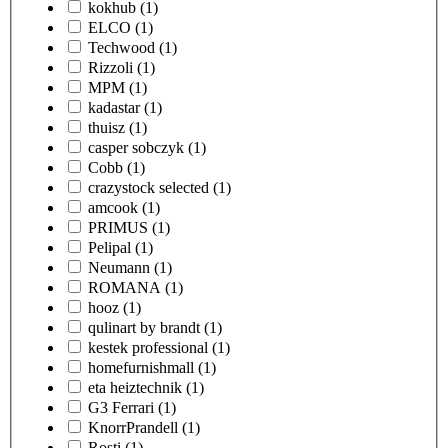
kokhub
(1)
ELCO
(1)
Techwood
(1)
Rizzoli
(1)
MPM
(1)
kadastar
(1)
thuisz
(1)
casper sobczyk
(1)
Cobb
(1)
crazystock selected
(1)
amcook
(1)
PRIMUS
(1)
Pelipal
(1)
Neumann
(1)
ROMANA
(1)
hooz
(1)
qulinart by brandt
(1)
kestek professional
(1)
homefurnishmall
(1)
eta heiztechnik
(1)
G3 Ferrari
(1)
KnorrPrandell
(1)
Rosti
(1)