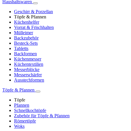
Haushaltswaren
Geschirr & Porzellan
Töpfe & Pfannen
Küchenhelfer
Vorrat & Frischhalten
Mülleimer
Backzubehör
Besteck-Sets
Tabletts
Backformen
Küchenmesser
Küchentextilien
Messerblöcke
Messerschärfer
Ausstechformen
Töpfe & Pfannen
Töpfe
Pfannen
Schnellkochtöpfe
Zubehör für Töpfe & Pfannen
Römertöpfe
Woks