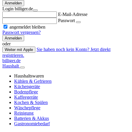
Anmelden
Login billiger.de
E-Mail-Adresse
Passwort
angemeldet bleiben
Passwort vergessen?
Anmelden
oder
Sie haben noch kein Konto? Jetzt direkt
Weiter mit Apple
registrieren.
billiger.de
Haushalt
Haushaltswaren
Kühlen & Gefrieren
Küchengeräte
Bodenpflege
Kaffeegeräte
Kochen & Spülen
Wäschepflege
Reinigung
Batterien & Akkus
Gastronomiebedarf