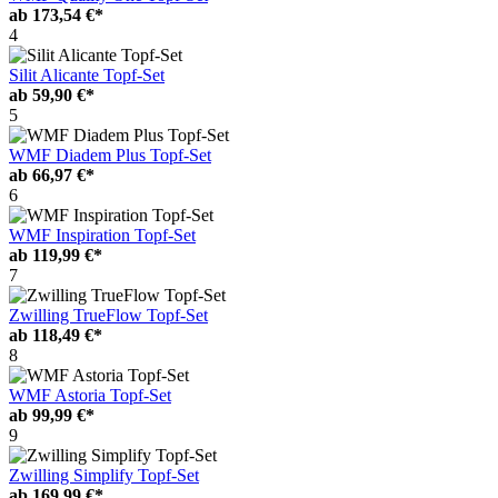
ab
173,54 €*
4
Silit Alicante Topf-Set
ab
59,90 €*
5
WMF Diadem Plus Topf-Set
ab
66,97 €*
6
WMF Inspiration Topf-Set
ab
119,99 €*
7
Zwilling TrueFlow Topf-Set
ab
118,49 €*
8
WMF Astoria Topf-Set
ab
99,99 €*
9
Zwilling Simplify Topf-Set
ab
169,99 €*