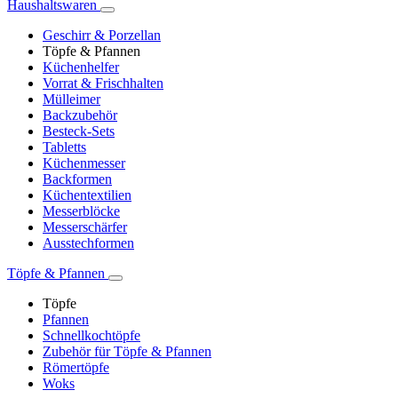
Haushaltswaren
Geschirr & Porzellan
Töpfe & Pfannen
Küchenhelfer
Vorrat & Frischhalten
Mülleimer
Backzubehör
Besteck-Sets
Tabletts
Küchenmesser
Backformen
Küchentextilien
Messerblöcke
Messerschärfer
Ausstechformen
Töpfe & Pfannen
Töpfe
Pfannen
Schnellkochtöpfe
Zubehör für Töpfe & Pfannen
Römertöpfe
Woks