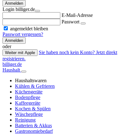
Anmelden
Login billiger.de
E-Mail-Adresse
Passwort
angemeldet bleiben
Passwort vergessen?
Anmelden
oder
Sie haben noch kein Konto? Jetzt direkt
Weiter mit Apple
registrieren.
billiger.de
Haushalt
Haushaltswaren
Kühlen & Gefrieren
Küchengeräte
Bodenpflege
Kaffeegeräte
Kochen & Spülen
Wäschepflege
Reinigung
Batterien & Akkus
Gastronomiebedarf