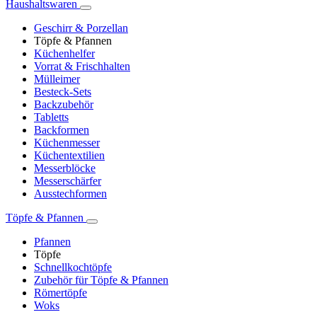
Haushaltswaren
Geschirr & Porzellan
Töpfe & Pfannen
Küchenhelfer
Vorrat & Frischhalten
Mülleimer
Besteck-Sets
Backzubehör
Tabletts
Backformen
Küchenmesser
Küchentextilien
Messerblöcke
Messerschärfer
Ausstechformen
Töpfe & Pfannen
Pfannen
Töpfe
Schnellkochtöpfe
Zubehör für Töpfe & Pfannen
Römertöpfe
Woks