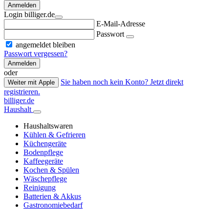
Anmelden
Login billiger.de
E-Mail-Adresse
Passwort
angemeldet bleiben
Passwort vergessen?
Anmelden
oder
Sie haben noch kein Konto? Jetzt direkt
Weiter mit Apple
registrieren.
billiger.de
Haushalt
Haushaltswaren
Kühlen & Gefrieren
Küchengeräte
Bodenpflege
Kaffeegeräte
Kochen & Spülen
Wäschepflege
Reinigung
Batterien & Akkus
Gastronomiebedarf