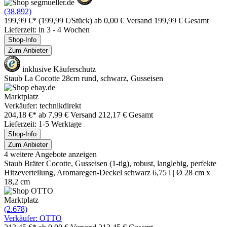
(38.892)
199,99 €*
(199,99 €/Stück)
ab 0,00 € Versand
199,99 € Gesamt
Lieferzeit: in 3 - 4 Wochen
Shop-Info
Zum Anbieter
inklusive Käuferschutz
Staub La Cocotte 28cm rund, schwarz, Gusseisen
Marktplatz
Verkäufer: technikdirekt
204,18 €*
ab 7,99 € Versand
212,17 € Gesamt
Lieferzeit: 1-5 Werktage
Shop-Info
Zum Anbieter
4 weitere Angebote anzeigen
Staub Bräter Cocotte, Gusseisen (1-tlg), robust, langlebig, perfekte
Hitzeverteilung, Aromaregen-Deckel schwarz 6,75 l | Ø 28 cm x
18,2 cm
Marktplatz
(2.678)
Verkäufer: OTTO