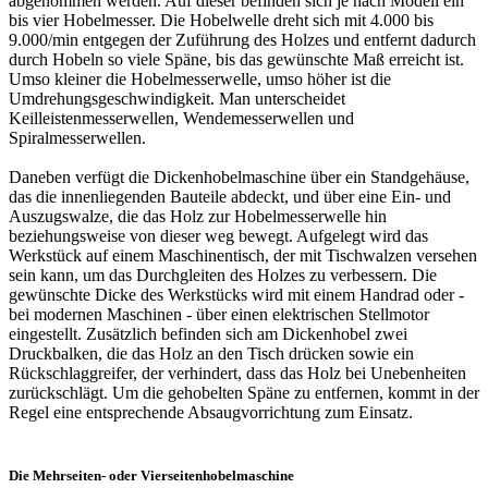
abgenommen werden. Auf dieser befinden sich je nach Modell ein
bis vier Hobelmesser. Die Hobelwelle dreht sich mit 4.000 bis
9.000/min entgegen der Zuführung des Holzes und entfernt dadurch
durch Hobeln so viele Späne, bis das gewünschte Maß erreicht ist.
Umso kleiner die Hobelmesserwelle, umso höher ist die
Umdrehungsgeschwindigkeit. Man unterscheidet
Keilleistenmesserwellen, Wendemesserwellen und
Spiralmesserwellen.
Daneben verfügt die Dickenhobelmaschine über ein Standgehäuse,
das die innenliegenden Bauteile abdeckt, und über eine Ein- und
Auszugswalze, die das Holz zur Hobelmesserwelle hin
beziehungsweise von dieser weg bewegt. Aufgelegt wird das
Werkstück auf einem Maschinentisch, der mit Tischwalzen versehen
sein kann, um das Durchgleiten des Holzes zu verbessern. Die
gewünschte Dicke des Werkstücks wird mit einem Handrad oder -
bei modernen Maschinen - über einen elektrischen Stellmotor
eingestellt. Zusätzlich befinden sich am Dickenhobel zwei
Druckbalken, die das Holz an den Tisch drücken sowie ein
Rückschlaggreifer, der verhindert, dass das Holz bei Unebenheiten
zurückschlägt. Um die gehobelten Späne zu entfernen, kommt in der
Regel eine entsprechende Absaugvorrichtung zum Einsatz.
Die Mehrseiten- oder Vierseitenhobelmaschine