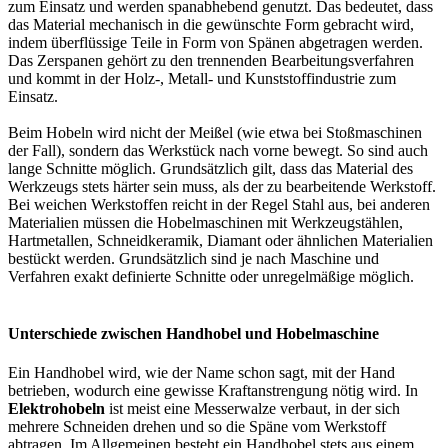
zum Einsatz und werden spanabhebend genutzt. Das bedeutet, dass
das Material mechanisch in die gewünschte Form gebracht wird,
indem überflüssige Teile in Form von Spänen abgetragen werden.
Das Zerspanen gehört zu den trennenden Bearbeitungsverfahren
und kommt in der Holz-, Metall- und Kunststoffindustrie zum
Einsatz.
Beim Hobeln wird nicht der Meißel (wie etwa bei Stoßmaschinen
der Fall), sondern das Werkstück nach vorne bewegt. So sind auch
lange Schnitte möglich. Grundsätzlich gilt, dass das Material des
Werkzeugs stets härter sein muss, als der zu bearbeitende Werkstoff.
Bei weichen Werkstoffen reicht in der Regel Stahl aus, bei anderen
Materialien müssen die Hobelmaschinen mit Werkzeugstählen,
Hartmetallen, Schneidkeramik, Diamant oder ähnlichen Materialien
bestückt werden. Grundsätzlich sind je nach Maschine und
Verfahren exakt definierte Schnitte oder unregelmäßige möglich.
Unterschiede zwischen Handhobel und Hobelmaschine
Ein Handhobel wird, wie der Name schon sagt, mit der Hand
betrieben, wodurch eine gewisse Kraftanstrengung nötig wird. In
Elektrohobeln
ist meist eine Messerwalze verbaut, in der sich
mehrere Schneiden drehen und so die Späne vom Werkstoff
abtragen. Im Allgemeinen besteht ein Handhobel stets aus einem